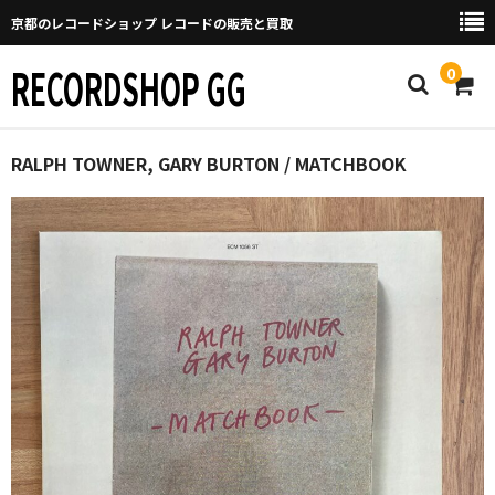
京都のレコードショップ レコードの販売と買取
RECORDSHOP GG
0
Home
RALPH TOWNER, GARY BURTON / MATCHBOOK
マイページ
GGについて
買取について
取り置きなどについて
Categories
New Arrivals
新譜