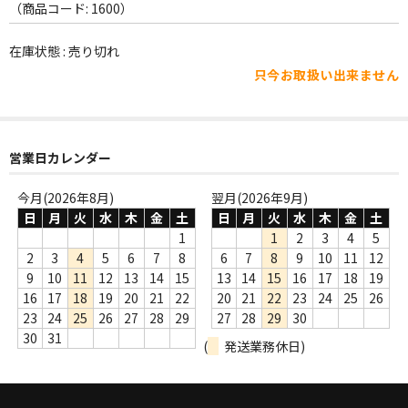
WORLD
（商品コード: 1600）
その他
在庫状態 : 売り切れ
只今お取扱い出来ません
7INC
レア盤（1万円以上）
Webのみ no.1
営業日カレンダー
Webのみ no.2
今月(2026年8月)
翌月(2026年9月)
日
月
火
水
木
金
土
日
月
火
水
木
金
土
Webのみ no.3
1
1
2
3
4
5
2
3
4
5
6
7
8
6
7
8
9
10
11
12
Webのみ no.4
9
10
11
12
13
14
15
13
14
15
16
17
18
19
16
17
18
19
20
21
22
20
21
22
23
24
25
26
売り切れ
23
24
25
26
27
28
29
27
28
29
30
30
31
(
発送業務休日)
Help
送料