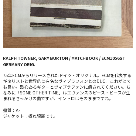
GG RECORD （当店のレーベル）
全商品
JAZZ-US
BLUE NOTE
RALPH TOWNER, GARY BURTON / MATCHBOOK / ECM1056ST
JAZZ-EU
GERMANY ORIG.
JAZZ-JP
75年ECMからリリースされたドイツ・オリジナル。ECMを代表する
ギタリストと世界的に有名なヴィブラフォンとのDUO。これがとて
JAZZ-VOCAL
も良い。歌心あるギターとヴィブラフォンに癒されてください。ち
なみに「SOME OTHER TIME」はエヴァンスのピース・ピースが生
まれるきっかけの曲ですが、イントロはそのままですね。
J-POP
盤質：A-
ROCK
ジャケット：概ね綺麗です。
FOLK,SSW