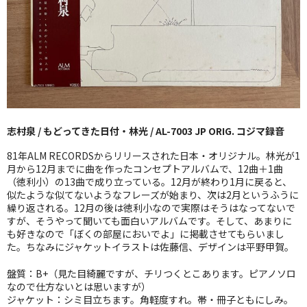
GG RECORD （当店のレーベル）
全商品
JAZZ-US
BLUE NOTE
志村泉 / もどってきた日付・林光 / AL-7003 JP ORIG. コジマ録音
JAZZ-EU
81年ALM RECORDSからリリースされた日本・オリジナル。林光が1
JAZZ-JP
月から12月までに曲を作ったコンセプトアルバムで、12曲＋1曲
（徳利小）の13曲で成り立っている。12月が終わり1月に戻ると、
似たような似てないようなフレーズが始まり、次は2月というふうに
JAZZ-VOCAL
繰り返される。12月の後は徳利小なので実際はそうはなってないで
すが、そうやって聞いても面白いアルバムです。そして、あまりに
J-POP
も好きなので「ぼくの部屋においでよ」に掲載させてもらいまし
た。ちなみにジャケットイラストは佐藤信、デザインは平野甲賀。
ROCK
盤質：B+（見た目綺麗ですが、チリつくとこあります。ピアノソロ
FOLK,SSW
なので仕方ないとは思いますが）
ジャケット：シミ目立ちます。角軽度すれ。帯・冊子ともにしみ。