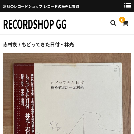
京都のレコードショップ レコードの販売と買取
RECORDSHOP GG
0
Home
志村泉 / もどってきた日付・林光
マイページ
GGについて
買取について
取り置きなどについて
Categories
New Arrivals
新譜