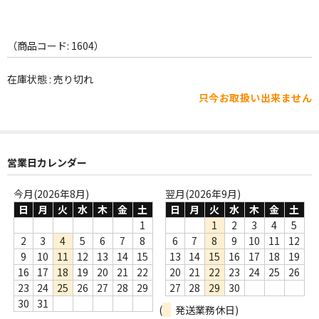
WORLD
その他
（商品コード: 1604）
7INC
在庫状態 : 売り切れ
レア盤（1万円以上）
只今お取扱い出来ません
Webのみ no.1
Webのみ no.2
営業日カレンダー
Webのみ no.3
今月(2026年8月)
翌月(2026年9月)
日
月
火
水
木
金
土
日
月
火
水
木
金
土
Webのみ no.4
1
1
2
3
4
5
2
3
4
5
6
7
8
6
7
8
9
10
11
12
売り切れ
9
10
11
12
13
14
15
13
14
15
16
17
18
19
16
17
18
19
20
21
22
20
21
22
23
24
25
26
Help
23
24
25
26
27
28
29
27
28
29
30
送料
30
31
(
発送業務休日)