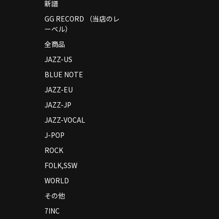
新譜
GG RECORD （当店のレ
ーベル）
全商品
JAZZ-US
BLUE NOTE
JAZZ-EU
JAZZ-JP
JAZZ-VOCAL
J-POP
ROCK
FOLK,SSW
WORLD
その他
7INC