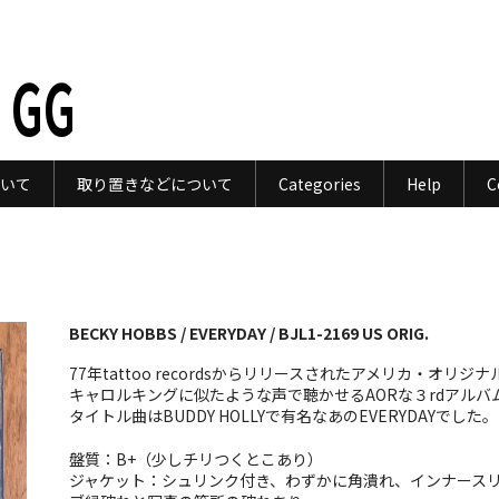
 GG
いて
取り置きなどについて
Categories
Help
C
BECKY HOBBS / EVERYDAY / BJL1-2169 US ORIG.
77年tattoo recordsからリリースされたアメリカ・オリジナ
キャロルキングに似たような声で聴かせるAORな３rdアルバ
タイトル曲はBUDDY HOLLYで有名なあのEVERYDAYでした。
盤質：B+（少しチリつくとこあり）
ジャケット：シュリンク付き、わずかに角潰れ、インナース