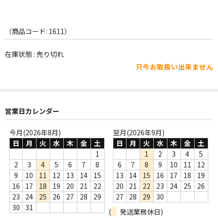
WORLD
その他
（商品コード: 1611）
7INC
在庫状態 : 売り切れ
レア盤（1万円以上）
只今お取扱い出来ません
Webのみ no.1
Webのみ no.2
営業日カレンダー
Webのみ no.3
今月(2026年8月)
翌月(2026年9月)
日
月
火
水
木
金
土
日
月
火
水
木
金
土
Webのみ no.4
1
1
2
3
4
5
2
3
4
5
6
7
8
6
7
8
9
10
11
12
売り切れ
9
10
11
12
13
14
15
13
14
15
16
17
18
19
16
17
18
19
20
21
22
20
21
22
23
24
25
26
Help
23
24
25
26
27
28
29
27
28
29
30
送料
30
31
(
発送業務休日)