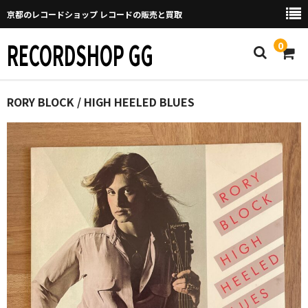
京都のレコードショップ レコードの販売と買取
RECORDSHOP GG
0
Home
RORY BLOCK / HIGH HEELED BLUES
マイページ
GGについて
買取について
取り置きなどについて
Categories
New Arrivals
新譜