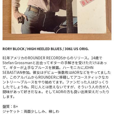
GG RECORD （当店のレーベル）
全商品
JAZZ-US
BLUE NOTE
RORY BLOCK / HIGH HEELED BLUES / 3061 US ORIG.
JAZZ-EU
81年アメリカのROUNDER RECORDSからのリリース。14歳で
JAZZ-JP
Stefan Grossmanと出会ってギターの手解きを受けただけはあっ
て、ギターが上手なブルースを披露。ハーモニカにJOHN
SEBASTIAN参加。彼女はデビュー後数枚はAORなどをやってました
JAZZ-VOCAL
が、このアルバムからROUNDERに移籍してアコースティックなカ
ントリー〜ブルースをやり始めてます。ファンだった人はびっくり
J-POP
したでしょうね。同じ人とは思えないですが、そういう人の方が人
間味があって好きだなぁ。そしてAORの方も良い出来栄えだったり
ROCK
します。
FOLK,SSW
盤質：B+
ジャケット：両面少ししみ、縁しわ