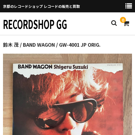
京都のレコードショップ レコードの販売と買取
RECORDSHOP GG
0
Home
鈴木 茂 / BAND WAGON / GW-4001 JP ORIG.
マイページ
GGについて
買取について
取り置きなどについて
Categories
New Arrivals
新譜