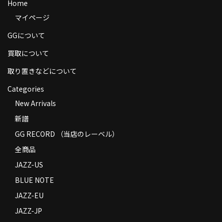
Home
商品の発送
マイページ
お支払い方法
GGについて
返品
買取について
取り置きなどについて
コンディション
Categories
Privacy Policy
New Arrivals
特定商取引法に基づく表示
新譜
GG RECORD （当店のレーベル）
Contact
全商品
JAZZ-US
BLUE NOTE
JAZZ-EU
JAZZ-JP