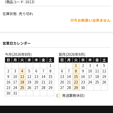
WORLD
（商品コード: 1613）
その他
在庫状態 : 売り切れ
只今お取扱い出来ません
7INC
レア盤（1万円以上）
営業日カレンダー
Webのみ no.1
Webのみ no.2
今月(2026年8月)
翌月(2026年9月)
日
月
火
水
木
金
土
日
月
火
水
木
金
土
Webのみ no.3
1
1
2
3
4
5
2
3
4
5
6
7
8
6
7
8
9
10
11
12
Webのみ no.4
9
10
11
12
13
14
15
13
14
15
16
17
18
19
16
17
18
19
20
21
22
20
21
22
23
24
25
26
売り切れ
23
24
25
26
27
28
29
27
28
29
30
30
31
(
発送業務休日)
Help
送料