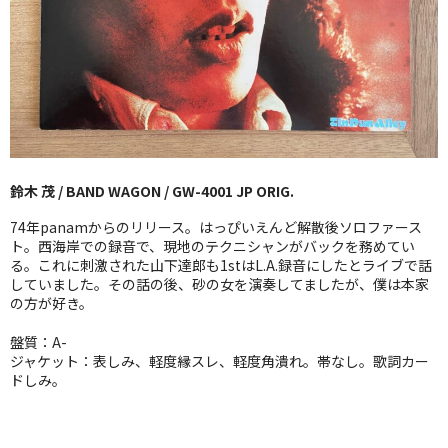
GG RECORD （当店のレーベル）
全商品
JAZZ-US
BLUE NOTE
鈴木 茂 / BAND WAGON / GW-4001 JP ORIG.
JAZZ-EU
74年panamからのリリース。はっぴいえんど解散後ソロファース
JAZZ-JP
ト。西海岸での録音で、現地のテクニシャンがバックを務めてい
る。これに刺激された山下達郎も1stはL.A.録音にしたとライブで話
していました。その話の後、砂の女を演奏してましたが、僕は本家
JAZZ-VOCAL
の方が好き。
J-POP
盤質：A-
ジャケット：表しみ、軽度縁スレ、軽度角潰れ。帯なし。歌詞カー
ROCK
ドしみ。
FOLK,SSW