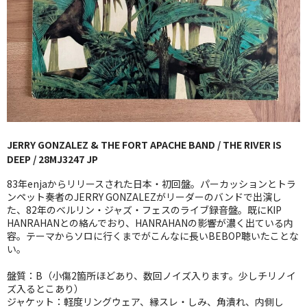
GG RECORD （当店のレーベル）
全商品
JAZZ-US
BLUE NOTE
JAZZ-EU
JERRY GONZALEZ & THE FORT APACHE BAND / THE RIVER IS
DEEP / 28MJ3247 JP
JAZZ-JP
83年enjaからリリースされた日本・初回盤。パーカッションとトラ
JAZZ-VOCAL
ンペット奏者のJERRY GONZALEZがリーダーのバンドで出演し
た、82年のベルリン・ジャズ・フェスのライブ録音盤。既にKIP
HANRAHANとの絡んでおり、HANRAHANの影響が濃く出ている内
J-POP
容。テーマからソロに行くまでがこんなに長いBEBOP聴いたことな
い。
ROCK
盤質：B（小傷2箇所ほどあり、数回ノイズ入ります。少しチリノイ
FOLK,SSW
ズ入るとこあり）
ジャケット：軽度リングウェア、縁スレ・しみ、角潰れ、内側し