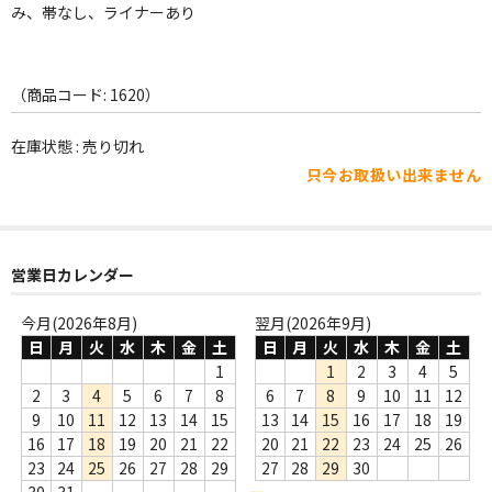
WORLD
み、帯なし、ライナーあり
その他
（商品コード: 1620）
7INC
レア盤（1万円以上）
在庫状態 : 売り切れ
只今お取扱い出来ません
Webのみ no.1
Webのみ no.2
営業日カレンダー
Webのみ no.3
今月(2026年8月)
翌月(2026年9月)
Webのみ no.4
日
月
火
水
木
金
土
日
月
火
水
木
金
土
1
1
2
3
4
5
売り切れ
2
3
4
5
6
7
8
6
7
8
9
10
11
12
9
10
11
12
13
14
15
13
14
15
16
17
18
19
Help
16
17
18
19
20
21
22
20
21
22
23
24
25
26
送料
23
24
25
26
27
28
29
27
28
29
30