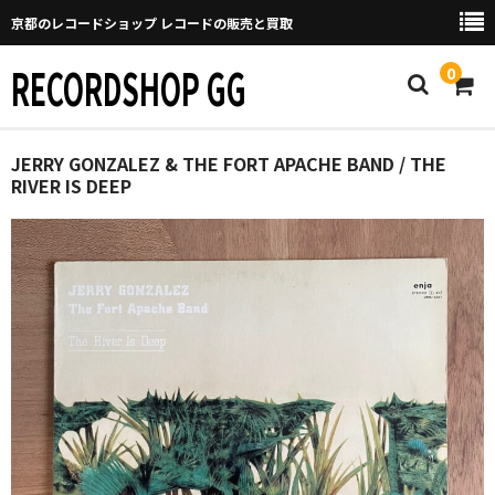
京都のレコードショップ レコードの販売と買取
RECORDSHOP GG
0
Home
JERRY GONZALEZ & THE FORT APACHE BAND / THE
RIVER IS DEEP
マイページ
GGについて
買取について
取り置きなどについて
Categories
New Arrivals
新譜