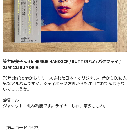
GG RECORD （当店のレーベル）
全商品
JAZZ-US
BLUE NOTE
JAZZ-EU
笠井紀美子 with HERBIE HANCOCK / BUTTERFLY / バタフライ /
25AP1350 JP ORIG.
JAZZ-JP
79年cbs/sonyからリリースされた日本・オリジナル。昔からDJに人
JAZZ-VOCAL
気なアルバムですが、シティポップ方面からも注目されてんじゃな
いでしょうか。
J-POP
盤質：A-
ジャケット：概ね綺麗です。ライナーしわ、帯少ししわ。
ROCK
FOLK,SSW
（商品コード: 1622）