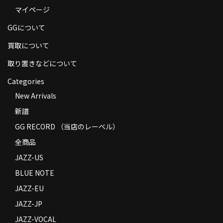
マイページ
商品の発送
GGについて
お支払い方法
買取について
返品
取り置きなどについて
コンディション
Categories
Privacy Policy
New Arrivals
新譜
特定商取引法に基づく表示
GG RECORD （当店のレーベル）
Contact
全商品
JAZZ-US
BLUE NOTE
JAZZ-EU
JAZZ-JP
JAZZ-VOCAL