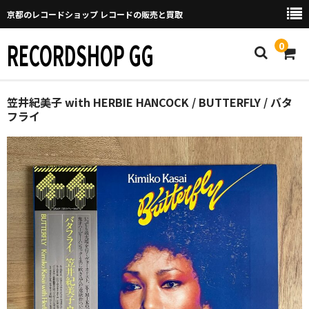
京都のレコードショップ レコードの販売と買取
RECORDSHOP GG
0
Home
笠井紀美子 with HERBIE HANCOCK / BUTTERFLY / バタ
フライ
マイページ
GGについて
買取について
取り置きなどについて
Categories
New Arrivals
新譜