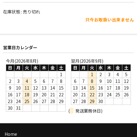
WORLD
在庫状態 : 売り切れ
その他
只今お取扱い出来ません
7INC
レア盤（1万円以上）
営業日カレンダー
Webのみ no.1
今月(2026年8月)
翌月(2026年9月)
Webのみ no.2
日
月
火
水
木
金
土
日
月
火
水
木
金
土
1
1
2
3
4
5
Webのみ no.3
2
3
4
5
6
7
8
6
7
8
9
10
11
12
9
10
11
12
13
14
15
13
14
15
16
17
18
19
Webのみ no.4
16
17
18
19
20
21
22
20
21
22
23
24
25
26
23
24
25
26
27
28
29
27
28
29
30
売り切れ
30
31
(
発送業務休日)
Help
送料
Home