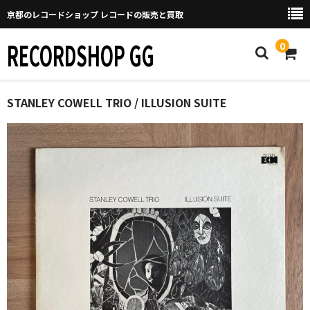
京都のレコードショップ レコードの販売と買取
RECORDSHOP GG
0
Home
STANLEY COWELL TRIO / ILLUSION SUITE
マイページ
GGについて
買取について
取り置きなどについて
Categories
New Arrivals
新譜