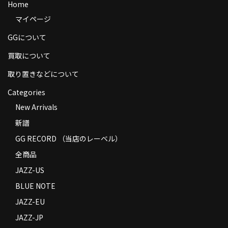
Home
商品の発送
マイページ
お支払い方法
GGについて
返品
買取について
取り置きなどについて
コンディション
Categories
Privacy Policy
New Arrivals
特定商取引法に基づく表示
新譜
Contact
GG RECORD （当店のレーベル）
全商品
JAZZ-US
BLUE NOTE
JAZZ-EU
JAZZ-JP