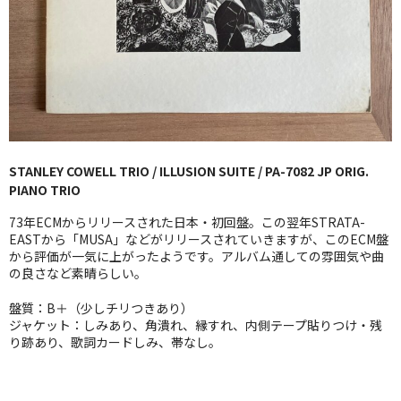
GG RECORD （当店のレーベル）
全商品
JAZZ-US
BLUE NOTE
STANLEY COWELL TRIO / ILLUSION SUITE / PA-7082 JP ORIG.
JAZZ-EU
PIANO TRIO
JAZZ-JP
73年ECMからリリースされた日本・初回盤。この翌年STRATA-
EASTから「MUSA」などがリリースされていきますが、このECM盤
JAZZ-VOCAL
から評価が一気に上がったようです。アルバム通しての雰囲気や曲
の良さなど素晴らしい。
J-POP
盤質：B＋（少しチリつきあり）
ジャケット：しみあり、角潰れ、縁すれ、内側テープ貼りつけ・残
ROCK
り跡あり、歌詞カードしみ、帯なし。
FOLK,SSW