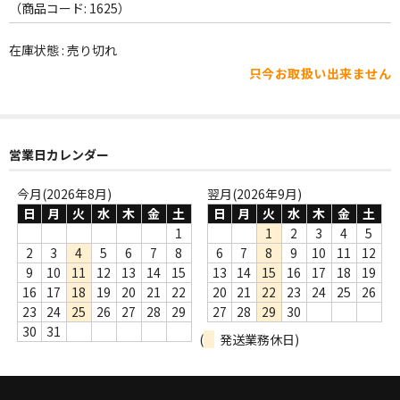
WORLD
（商品コード: 1625）
その他
在庫状態 : 売り切れ
只今お取扱い出来ません
7INC
レア盤（1万円以上）
Webのみ no.1
営業日カレンダー
Webのみ no.2
今月(2026年8月)
翌月(2026年9月)
日
月
火
水
木
金
土
日
月
火
水
木
金
土
Webのみ no.3
1
1
2
3
4
5
2
3
4
5
6
7
8
6
7
8
9
10
11
12
Webのみ no.4
9
10
11
12
13
14
15
13
14
15
16
17
18
19
16
17
18
19
20
21
22
20
21
22
23
24
25
26
売り切れ
23
24
25
26
27
28
29
27
28
29
30
30
31
(
発送業務休日)
Help
送料