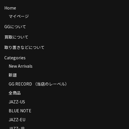
商品の発送
Home
マイページ
お支払い方法
GGについて
返品
買取について
コンディション
取り置きなどについて
Privacy Policy
Categories
New Arrivals
特定商取引法に基づく表示
新譜
Contact
GG RECORD （当店のレーベル）
全商品
JAZZ-US
BLUE NOTE
JAZZ-EU
JAZZ-JP