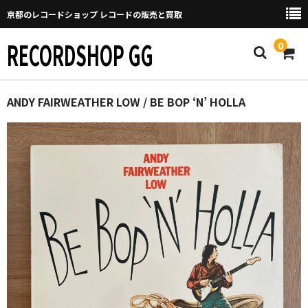
京都のレコードショップ レコードの販売と買取
RECORDSHOP GG
0
Home
ANDY FAIRWEATHER LOW / BE BOP ‘N’ HOLLA
マイページ
GGについて
買取について
取り置きなどについて
Categories
New Arrivals
新譜