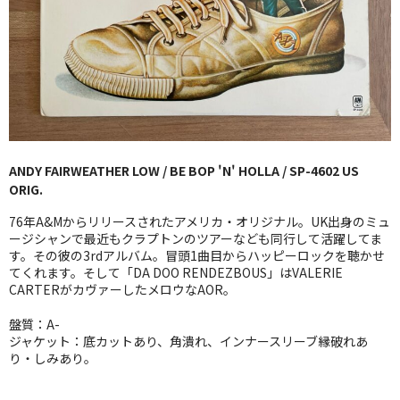
GG RECORD （当店のレーベル）
全商品
JAZZ-US
BLUE NOTE
ANDY FAIRWEATHER LOW / BE BOP 'N' HOLLA / SP-4602 US
JAZZ-EU
ORIG.
JAZZ-JP
76年A&Mからリリースされたアメリカ・オリジナル。UK出身のミュ
ージシャンで最近もクラプトンのツアーなども同行して活躍してま
JAZZ-VOCAL
す。その彼の3rdアルバム。冒頭1曲目からハッピーロックを聴かせ
てくれます。そして「DA DOO RENDEZBOUS」はVALERIE
CARTERがカヴァーしたメロウなAOR。
J-POP
盤質：A-
ROCK
ジャケット：底カットあり、角潰れ、インナースリーブ縁破れあ
り・しみあり。
FOLK,SSW