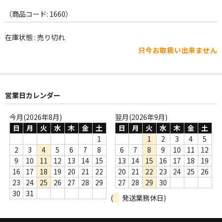
WORLD
（商品コード: 1660）
その他
在庫状態 : 売り切れ
7INC
只今お取扱い出来ません
レア盤（1万円以上）
Webのみ no.1
営業日カレンダー
Webのみ no.2
今月(2026年8月)
翌月(2026年9月)
Webのみ no.3
日
月
火
水
木
金
土
日
月
火
水
木
金
土
1
1
2
3
4
5
Webのみ no.4
2
3
4
5
6
7
8
6
7
8
9
10
11
12
9
10
11
12
13
14
15
13
14
15
16
17
18
19
売り切れ
16
17
18
19
20
21
22
20
21
22
23
24
25
26
23
24
25
26
27
28
29
27
28
29
30
Help
30
31
(
発送業務休日)
送料