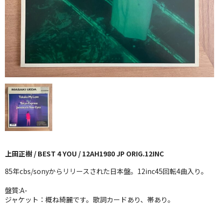
GG RECORD （当店のレーベル）
全商品
JAZZ-US
BLUE NOTE
JAZZ-EU
JAZZ-JP
JAZZ-VOCAL
上田正樹 / BEST 4 YOU / 12AH1980 JP ORIG.12INC
J-POP
85年cbs/sonyからリリースされた日本盤。12inc45回転4曲入り。
ROCK
盤質:A-
ジャケット：概ね綺麗です。歌詞カードあり、帯あり。
FOLK,SSW