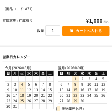
WORLD
（商品コード: A71）
その他
¥1,000
在庫状態 : 在庫有り
7INC
(税込)
数量
レア盤（1万円以上）
Webのみ no.1
Webのみ no.2
営業日カレンダー
Webのみ no.3
今月(2026年8月)
翌月(2026年9月)
日
月
火
水
木
金
土
日
月
火
水
木
金
土
Webのみ no.4
1
1
2
3
4
5
2
3
4
5
6
7
8
6
7
8
9
10
11
12
売り切れ
9
10
11
12
13
14
15
13
14
15
16
17
18
19
16
17
18
19
20
21
22
20
21
22
23
24
25
26
Help
23
24
25
26
27
28
29
27
28
29
30
送料
30
31
(
発送業務休日)