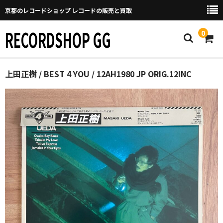
京都のレコードショップ レコードの販売と買取
RECORDSHOP GG
0
Home
上田正樹 / BEST 4 YOU / 12AH1980 JP ORIG.12INC
マイページ
GGについて
買取について
取り置きなどについて
Categories
New Arrivals
新譜