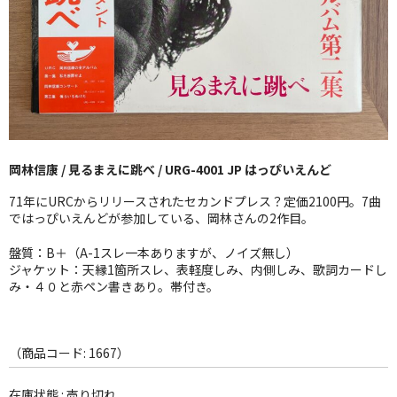
GG RECORD （当店のレーベル）
全商品
JAZZ-US
BLUE NOTE
岡林信康 / 見るまえに跳べ / URG-4001 JP はっぴいえんど
JAZZ-EU
71年にURCからリリースされたセカンドプレス？定価2100円。7曲
JAZZ-JP
ではっぴいえんどが参加している、岡林さんの2作目。
JAZZ-VOCAL
盤質：B＋（A-1スレ一本ありますが、ノイズ無し）
ジャケット：天縁1箇所スレ、表軽度しみ、内側しみ、歌詞カードし
み・４０と赤ペン書きあり。帯付き。
J-POP
ROCK
（商品コード: 1667）
FOLK,SSW
在庫状態 : 売り切れ