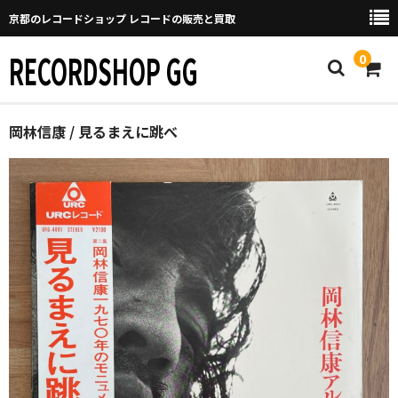
京都のレコードショップ レコードの販売と買取
RECORDSHOP GG
0
Home
岡林信康 / 見るまえに跳べ
マイページ
GGについて
買取について
取り置きなどについて
Categories
New Arrivals
新譜