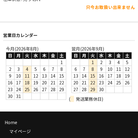
WORLD
只今お取扱い出来ません
その他
7INC
営業日カレンダー
レア盤（1万円以上）
今月(2026年8月)
翌月(2026年9月)
Webのみ no.1
日
月
火
水
木
金
土
日
月
火
水
木
金
土
1
1
2
3
4
5
Webのみ no.2
2
3
4
5
6
7
8
6
7
8
9
10
11
12
9
10
11
12
13
14
15
13
14
15
16
17
18
19
Webのみ no.3
16
17
18
19
20
21
22
20
21
22
23
24
25
26
23
24
25
26
27
28
29
27
28
29
30
Webのみ no.4
30
31
(
発送業務休日)
売り切れ
Help
Home
送料
マイページ