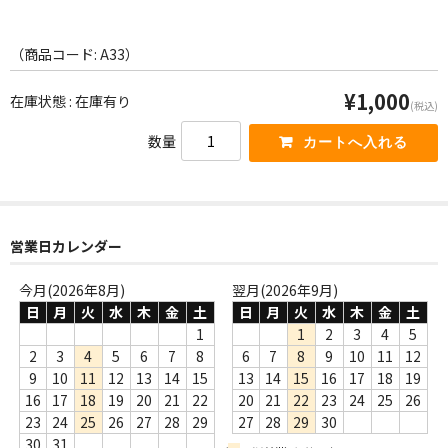
WORLD
その他
（商品コード: A33）
7INC
¥1,000
在庫状態 : 在庫有り
(税込)
レア盤（1万円以上）
数量
Webのみ no.1
Webのみ no.2
営業日カレンダー
Webのみ no.3
今月(2026年8月)
翌月(2026年9月)
Webのみ no.4
日
月
火
水
木
金
土
日
月
火
水
木
金
土
1
1
2
3
4
5
売り切れ
2
3
4
5
6
7
8
6
7
8
9
10
11
12
9
10
11
12
13
14
15
13
14
15
16
17
18
19
Help
16
17
18
19
20
21
22
20
21
22
23
24
25
26
23
24
25
26
27
28
29
27
28
29
30
送料
30
31