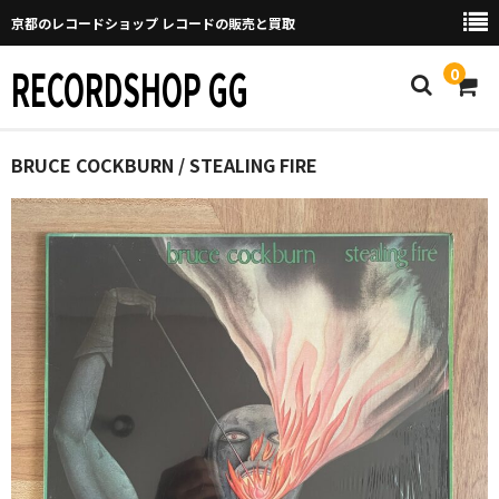
京都のレコードショップ レコードの販売と買取
RECORDSHOP GG
0
Home
BRUCE COCKBURN / STEALING FIRE
マイページ
GGについて
買取について
取り置きなどについて
Categories
New Arrivals
新譜