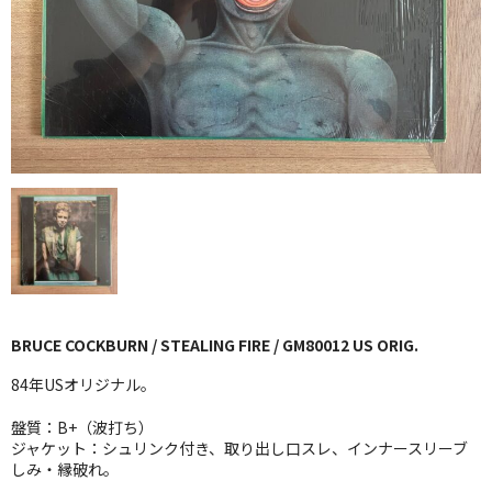
GG RECORD （当店のレーベル）
全商品
JAZZ-US
BLUE NOTE
JAZZ-EU
JAZZ-JP
JAZZ-VOCAL
BRUCE COCKBURN / STEALING FIRE / GM80012 US ORIG.
J-POP
84年USオリジナル。
ROCK
盤質：B+（波打ち）
ジャケット：シュリンク付き、取り出し口スレ、インナースリーブ
FOLK,SSW
しみ・縁破れ。