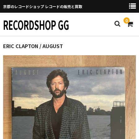
京都のレコードショップ レコードの販売と買取
RECORDSHOP GG
0
Home
ERIC CLAPTON / AUGUST
マイページ
GGについて
買取について
取り置きなどについて
Categories
New Arrivals
新譜