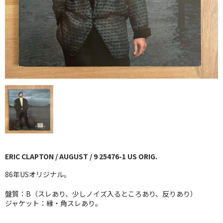
GG RECORD （当店のレーベル）
全商品
JAZZ-US
BLUE NOTE
JAZZ-EU
JAZZ-JP
JAZZ-VOCAL
ERIC CLAPTON / AUGUST / 9 25476-1 US ORIG.
J-POP
86年USオリジナル。
ROCK
盤質：B（スレあり、少しノイズ入るところあり、反りあり）
ジャケット：縁・角スレあり。
FOLK,SSW