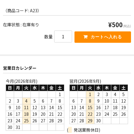
WORLD
（商品コード: A23）
その他
¥500
在庫状態 : 在庫有り
7INC
(税込)
数量
レア盤（1万円以上）
Webのみ no.1
Webのみ no.2
営業日カレンダー
Webのみ no.3
今月(2026年8月)
翌月(2026年9月)
日
月
火
水
木
金
土
日
月
火
水
木
金
土
Webのみ no.4
1
1
2
3
4
5
2
3
4
5
6
7
8
6
7
8
9
10
11
12
売り切れ
9
10
11
12
13
14
15
13
14
15
16
17
18
19
16
17
18
19
20
21
22
20
21
22
23
24
25
26
Help
23
24
25
26
27
28
29
27
28
29
30
送料
30
31
(
発送業務休日)