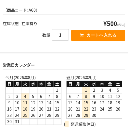
WORLD
（商品コード: A60）
その他
¥500
在庫状態 : 在庫有り
7INC
(税込)
数量
レア盤（1万円以上）
Webのみ no.1
Webのみ no.2
営業日カレンダー
Webのみ no.3
今月(2026年8月)
翌月(2026年9月)
日
月
火
水
木
金
土
日
月
火
水
木
金
土
Webのみ no.4
1
1
2
3
4
5
2
3
4
5
6
7
8
6
7
8
9
10
11
12
売り切れ
9
10
11
12
13
14
15
13
14
15
16
17
18
19
16
17
18
19
20
21
22
20
21
22
23
24
25
26
Help
23
24
25
26
27
28
29
27
28
29
30
送料
30
31
(
発送業務休日)