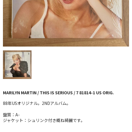
GG RECORD （当店のレーベル）
全商品
JAZZ-US
BLUE NOTE
JAZZ-EU
JAZZ-JP
JAZZ-VOCAL
MARILYN MARTIN / THIS IS SERIOUS / 7 81814-1 US ORIG.
J-POP
88年USオリジナル。2NDアルバム。
ROCK
盤質：A-
ジャケット：シュリンク付き概ね綺麗です。
FOLK,SSW