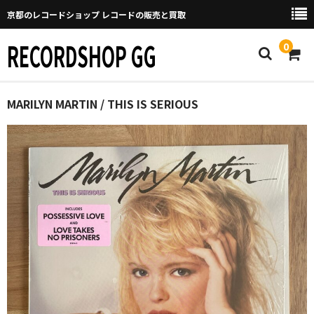
京都のレコードショップ レコードの販売と買取
RECORDSHOP GG
0
Home
MARILYN MARTIN / THIS IS SERIOUS
マイページ
GGについて
買取について
取り置きなどについて
Categories
New Arrivals
新譜