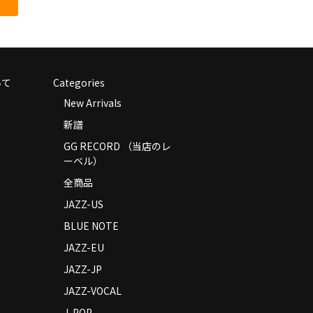
いて
Categories
New Arrivals
新譜
GG RECORD （当店のレ
ーベル）
全商品
JAZZ-US
BLUE NOTE
JAZZ-EU
JAZZ-JP
JAZZ-VOCAL
J-POP