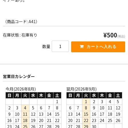
イナーあり。
WORLD
その他
（商品コード: A41）
7INC
¥500
在庫状態 : 在庫有り
(税込)
レア盤（1万円以上）
数量
Webのみ no.1
Webのみ no.2
Webのみ no.3
営業日カレンダー
Webのみ no.4
今月(2026年8月)
翌月(2026年9月)
日
月
火
水
木
金
土
日
月
火
水
木
金
土
売り切れ
1
1
2
3
4
5
2
3
4
5
6
7
8
6
7
8
9
10
11
12
Help
9
10
11
12
13
14
15
13
14
15
16
17
18
19
16
17
18
19
20
21
22
20
21
22
23
24
25
26
送料
23
24
25
26
27
28
29
27
28
29
30