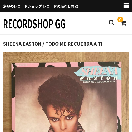
京都のレコードショップ レコードの販売と買取
RECORDSHOP GG
0
Home
SHEENA EASTON / TODO ME RECUERDA A TI
マイページ
GGについて
買取について
取り置きなどについて
Categories
New Arrivals
新譜