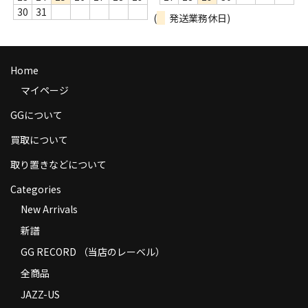
30
31
商品の発送
(
発送業務休日)
お支払い方法
Home
返品
マイページ
コンディション
GGについて
Privacy Policy
買取について
特定商取引法に基づく表示
取り置きなどについて
Contact
Categories
New Arrivals
新譜
GG RECORD （当店のレーベル）
全商品
JAZZ-US