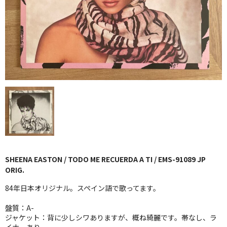
GG RECORD （当店のレーベル）
全商品
JAZZ-US
BLUE NOTE
JAZZ-EU
JAZZ-JP
JAZZ-VOCAL
SHEENA EASTON / TODO ME RECUERDA A TI / EMS-91089 JP
J-POP
ORIG.
ROCK
84年日本オリジナル。スペイン語で歌ってます。
盤質：A-
FOLK,SSW
ジャケット：背に少しシワありますが、概ね綺麗です。帯なし、ラ