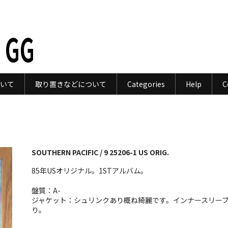
 GG
いて
取り置きなどについて
Categories
Help
C
SOUTHERN PACIFIC / 9 25206-1 US ORIG.
85年USオリジナル。1STアルバム。
盤質：A-
ジャケット：シュリンクあり概ね綺麗です。インナースリー
り。