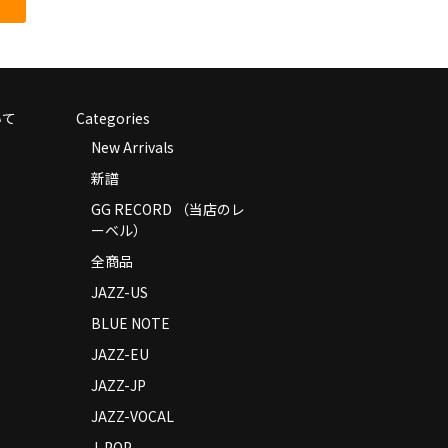
いて
Categories
New Arrivals
新譜
GG RECORD （当店のレ
ーベル）
全商品
JAZZ-US
BLUE NOTE
JAZZ-EU
JAZZ-JP
JAZZ-VOCAL
J-POP