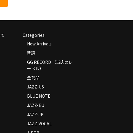
いて
Categories
New Arrivals
新譜
GG RECORD （当店のレ
ーベル）
全商品
JAZZ-US
BLUE NOTE
JAZZ-EU
JAZZ-JP
JAZZ-VOCAL
J-POP