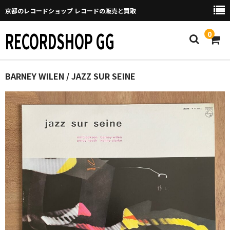
京都のレコードショップ レコードの販売と買取
RECORDSHOP GG
0
Home
BARNEY WILEN / JAZZ SUR SEINE
マイページ
GGについて
買取について
取り置きなどについて
Categories
New Arrivals
新譜