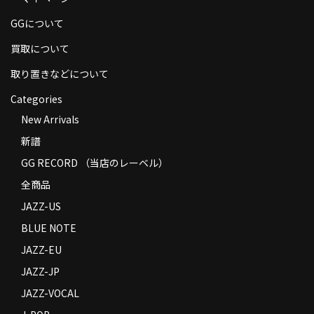
商品の発送
GGについて
お支払い方法
買取について
返品
取り置きなどについて
Categories
コンディション
New Arrivals
Privacy Policy
新譜
特定商取引法に基づく表示
GG RECORD （当店のレーベル）
全商品
Contact
JAZZ-US
BLUE NOTE
JAZZ-EU
JAZZ-JP
JAZZ-VOCAL