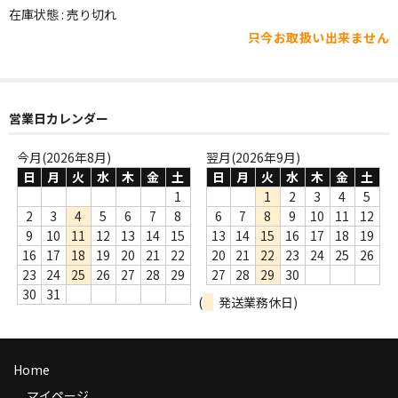
WORLD
在庫状態 : 売り切れ
只今お取扱い出来ません
その他
7INC
レア盤（1万円以上）
営業日カレンダー
Webのみ no.1
今月(2026年8月)
翌月(2026年9月)
日
月
火
水
木
金
土
日
月
火
水
木
金
土
Webのみ no.2
1
1
2
3
4
5
2
3
4
5
6
7
8
6
7
8
9
10
11
12
Webのみ no.3
9
10
11
12
13
14
15
13
14
15
16
17
18
19
16
17
18
19
20
21
22
20
21
22
23
24
25
26
Webのみ no.4
23
24
25
26
27
28
29
27
28
29
30
30
31
(
発送業務休日)
売り切れ
Help
Home
送料
マイページ