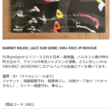
GG RECORD （当店のレーベル）
全商品
JAZZ-US
BLUE NOTE
BARNEY WILEN / JAZZ SUR SEINE / DMJ-5015 JP REISSUE
JAZZ-EU
91年philipsからリリースされた日本・再発盤。バルネ２０歳の時の
JAZZ-JP
吹き込みで、アメリカの有名ジャズマンが演奏。さらに珍しいのは
VIBのMILT JACKSONがこのアルバムでは全曲ピアノを弾いてます。
JAZZ-VOCAL
盤質：B+（ラベルにシールあり）
ジャケット：両面軽度汚れ、軽度角スレ、内側テープあり（ベタつ
J-POP
きなし）、ライナー軽度汚れ、帯なし。
ROCK
FOLK,SSW
（商品コード: 1681）