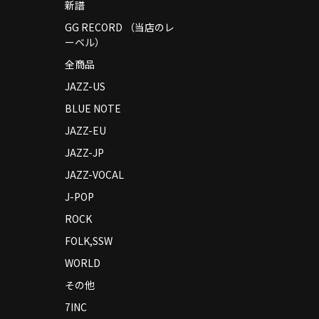
新譜
GG RECORD （当店のレ
ーベル）
全商品
JAZZ-US
BLUE NOTE
JAZZ-EU
JAZZ-JP
JAZZ-VOCAL
J-POP
ROCK
FOLK,SSW
WORLD
その他
7INC