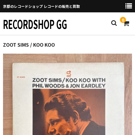
京都のレコードショップ レコードの販売と買取
RECORDSHOP GG
0
Home
ZOOT SIMS / KOO KOO
マイページ
GGについて
買取について
取り置きなどについて
Categories
New Arrivals
新譜