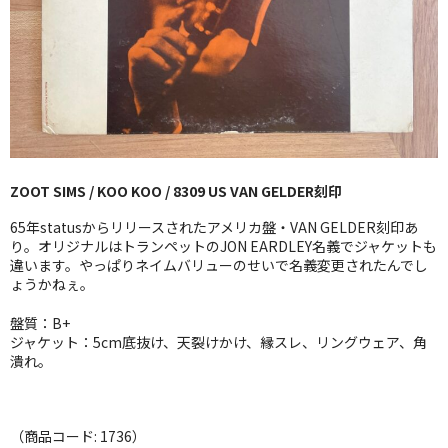
GG RECORD （当店のレーベル）
全商品
JAZZ-US
BLUE NOTE
ZOOT SIMS / KOO KOO / 8309 US VAN GELDER刻印
JAZZ-EU
65年statusからリリースされたアメリカ盤・VAN GELDER刻印あ
JAZZ-JP
り。オリジナルはトランペットのJON EARDLEY名義でジャケットも
違います。やっぱりネイムバリューのせいで名義変更されたんでし
ょうかねぇ。
JAZZ-VOCAL
盤質：B+
J-POP
ジャケット：5cm底抜け、天裂けかけ、縁スレ、リングウェア、角
潰れ。
ROCK
FOLK,SSW
（商品コード: 1736）