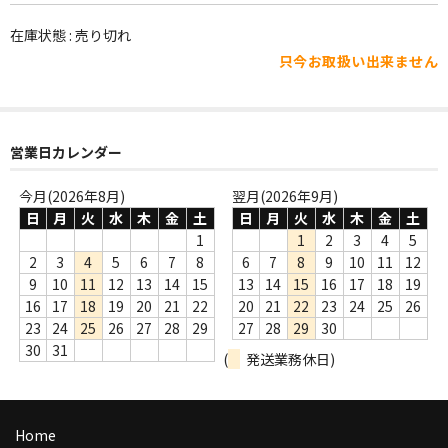
WORLD
在庫状態 : 売り切れ
その他
只今お取扱い出来ません
7INC
レア盤（1万円以上）
営業日カレンダー
Webのみ no.1
今月(2026年8月)
翌月(2026年9月)
Webのみ no.2
日
月
火
水
木
金
土
日
月
火
水
木
金
土
1
1
2
3
4
5
Webのみ no.3
2
3
4
5
6
7
8
6
7
8
9
10
11
12
9
10
11
12
13
14
15
13
14
15
16
17
18
19
Webのみ no.4
16
17
18
19
20
21
22
20
21
22
23
24
25
26
23
24
25
26
27
28
29
27
28
29
30
売り切れ
30
31
(
発送業務休日)
Help
送料
Home