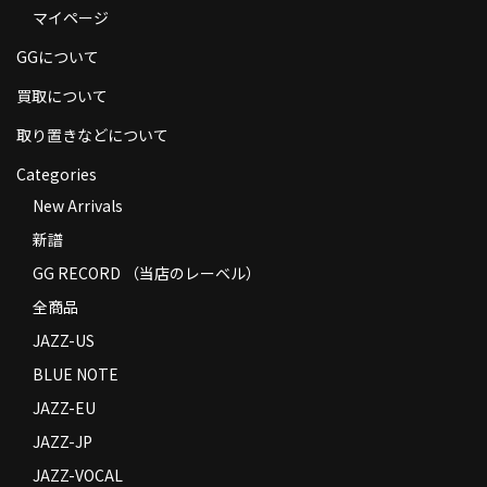
マイページ
商品の発送
GGについて
お支払い方法
買取について
返品
取り置きなどについて
コンディション
Categories
Privacy Policy
New Arrivals
新譜
特定商取引法に基づく表示
GG RECORD （当店のレーベル）
Contact
全商品
JAZZ-US
BLUE NOTE
JAZZ-EU
JAZZ-JP
JAZZ-VOCAL