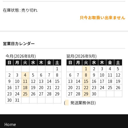
WORLD
在庫状態 : 売り切れ
その他
只今お取扱い出来ません
7INC
レア盤（1万円以上）
営業日カレンダー
Webのみ no.1
今月(2026年8月)
翌月(2026年9月)
Webのみ no.2
日
月
火
水
木
金
土
日
月
火
水
木
金
土
1
1
2
3
4
5
Webのみ no.3
2
3
4
5
6
7
8
6
7
8
9
10
11
12
9
10
11
12
13
14
15
13
14
15
16
17
18
19
Webのみ no.4
16
17
18
19
20
21
22
20
21
22
23
24
25
26
23
24
25
26
27
28
29
27
28
29
30
売り切れ
30
31
(
発送業務休日)
Help
送料
Home