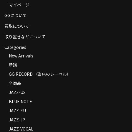
マイページ
商品の発送
GGについて
お支払い方法
買取について
返品
取り置きなどについて
コンディション
Categories
Privacy Policy
New Arrivals
新譜
特定商取引法に基づく表示
GG RECORD （当店のレーベル）
Contact
全商品
JAZZ-US
BLUE NOTE
JAZZ-EU
JAZZ-JP
JAZZ-VOCAL