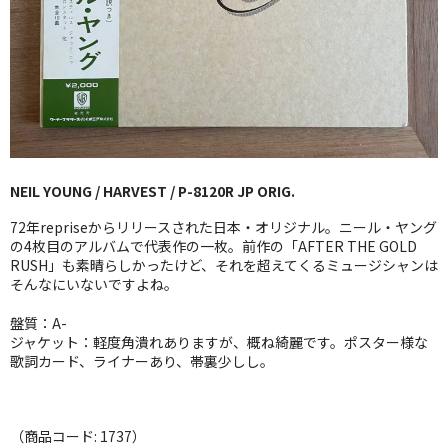
GG RECORD （当店のレーベル）
全商品
JAZZ-US
BLUE NOTE
NEIL YOUNG / HARVEST / P-8120R JP ORIG.
JAZZ-EU
72年repriseからリリースされた日本・オリジナル。ニール・ヤング
JAZZ-JP
の4枚目のアルバムで代表作の一枚。前作の「AFTER THE GOLD
RUSH」も素晴らしかったけど、それを超えてくるミュージシャンは
そんなにいないですよね。
JAZZ-VOCAL
盤質：A-
J-POP
ジャケット：軽度角潰れありますが、概ね綺麗です。ポスター様な
歌詞カード、ライナーあり、帯裏少しし。
ROCK
FOLK,SSW
（商品コード: 1737）