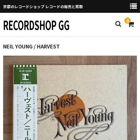
京都のレコードショップ レコードの販売と買取
RECORDSHOP GG
0
Home
NEIL YOUNG / HARVEST
マイページ
GGについて
買取について
取り置きなどについて
Categories
New Arrivals
新譜