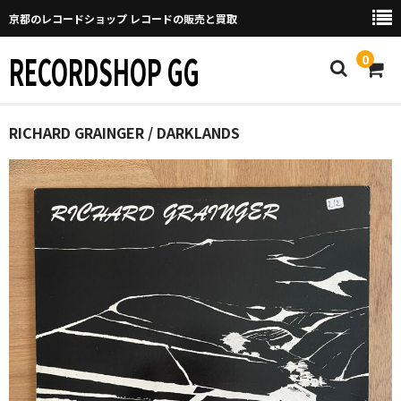
京都のレコードショップ レコードの販売と買取
RECORDSHOP GG
0
Home
RICHARD GRAINGER / DARKLANDS
マイページ
GGについて
買取について
取り置きなどについて
Categories
New Arrivals
新譜