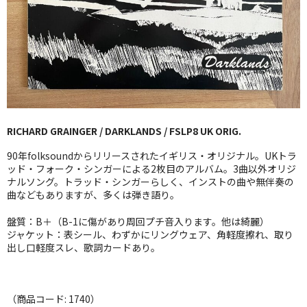
GG RECORD （当店のレーベル）
全商品
JAZZ-US
BLUE NOTE
RICHARD GRAINGER / DARKLANDS / FSLP8 UK ORIG.
JAZZ-EU
90年folksoundからリリースされたイギリス・オリジナル。UKトラ
JAZZ-JP
ッド・フォーク・シンガーによる2枚目のアルバム。3曲以外オリジ
ナルソング。トラッド・シンガーらしく、インストの曲や無伴奏の
曲などもありますが、多くは弾き語り。
JAZZ-VOCAL
盤質：B＋（B-1に傷があり周回プチ音入ります。他は綺麗）
J-POP
ジャケット：表シール、わずかにリングウェア、角軽度擦れ、取り
出し口軽度スレ、歌詞カードあり。
ROCK
FOLK,SSW
（商品コード: 1740）