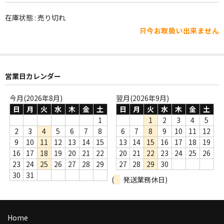
WORLD
在庫状態 : 売り切れ
その他
只今お取扱い出来ません
7INC
レア盤（1万円以上）
営業日カレンダー
Webのみ no.1
今月(2026年8月)
翌月(2026年9月)
Webのみ no.2
日
月
火
水
木
金
土
日
月
火
水
木
金
土
1
1
2
3
4
5
Webのみ no.3
2
3
4
5
6
7
8
6
7
8
9
10
11
12
9
10
11
12
13
14
15
13
14
15
16
17
18
19
Webのみ no.4
16
17
18
19
20
21
22
20
21
22
23
24
25
26
23
24
25
26
27
28
29
27
28
29
30
売り切れ
30
31
(
発送業務休日)
Help
送料
Home