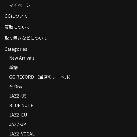
マイページ
商品の発送
GGについて
お支払い方法
買取について
返品
取り置きなどについて
コンディション
Categories
Privacy Policy
New Arrivals
新譜
特定商取引法に基づく表示
GG RECORD （当店のレーベル）
Contact
全商品
JAZZ-US
BLUE NOTE
JAZZ-EU
JAZZ-JP
JAZZ-VOCAL