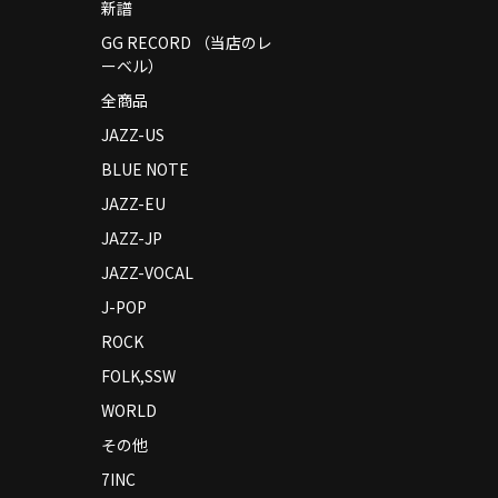
新譜
GG RECORD （当店のレ
ーベル）
全商品
JAZZ-US
BLUE NOTE
JAZZ-EU
JAZZ-JP
JAZZ-VOCAL
J-POP
ROCK
FOLK,SSW
WORLD
その他
7INC