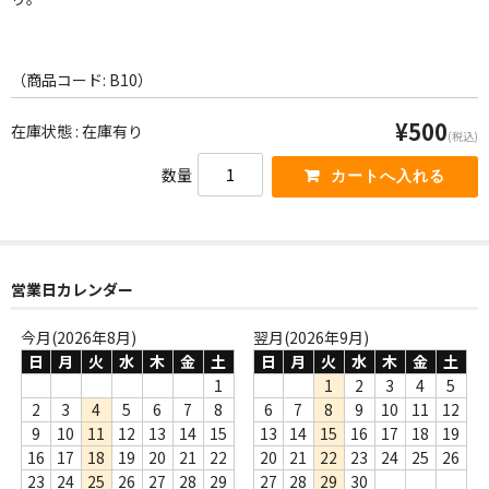
WORLD
その他
（商品コード: B10）
7INC
¥500
在庫状態 : 在庫有り
(税込)
レア盤（1万円以上）
数量
Webのみ no.1
Webのみ no.2
Webのみ no.3
営業日カレンダー
Webのみ no.4
今月(2026年8月)
翌月(2026年9月)
日
月
火
水
木
金
土
日
月
火
水
木
金
土
売り切れ
1
1
2
3
4
5
2
3
4
5
6
7
8
6
7
8
9
10
11
12
Help
9
10
11
12
13
14
15
13
14
15
16
17
18
19
16
17
18
19
20
21
22
20
21
22
23
24
25
26
送料
23
24
25
26
27
28
29
27
28
29
30