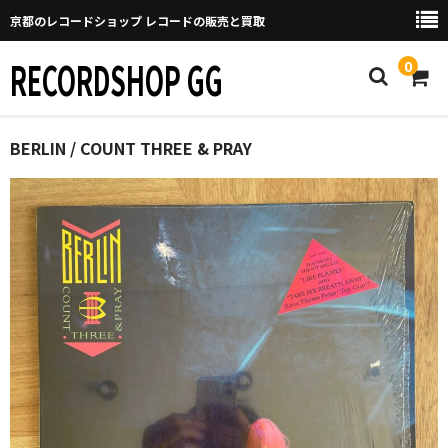
京都のレコードショップ レコードの販売と買取
RECORDSHOP GG
0
Home
BERLIN / COUNT THREE & PRAY
マイページ
GGについて
買取について
取り置きなどについて
Categories
New Arrivals
新譜