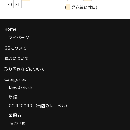
30
31
商品の発送
(
発送業務休日)
お支払い方法
Home
返品
マイページ
コンディション
GGについて
Privacy Policy
買取について
特定商取引法に基づく表示
取り置きなどについて
Contact
Categories
New Arrivals
新譜
GG RECORD （当店のレーベル）
全商品
JAZZ-US