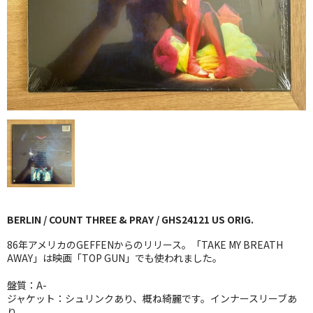
GG RECORD （当店のレーベル）
全商品
JAZZ-US
BLUE NOTE
JAZZ-EU
JAZZ-JP
JAZZ-VOCAL
BERLIN / COUNT THREE & PRAY / GHS24121 US ORIG.
J-POP
86年アメリカのGEFFENからのリリース。「TAKE MY BREATH
ROCK
AWAY」は映画「TOP GUN」でも使われました。
盤質：A-
FOLK,SSW
ジャケット：シュリンクあり、概ね綺麗です。インナースリーブあ
り。