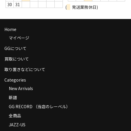
30
31
商品の発送
(
発送業務休日)
お支払い方法
Home
返品
マイページ
コンディション
GGについて
Privacy Policy
買取について
特定商取引法に基づく表示
取り置きなどについて
Contact
Categories
New Arrivals
新譜
GG RECORD （当店のレーベル）
全商品
JAZZ-US