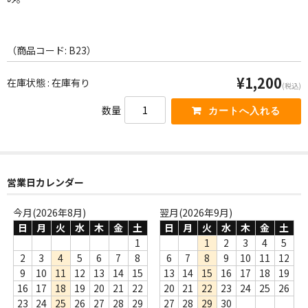
WORLD
その他
（商品コード: B23）
7INC
¥1,200
在庫状態 : 在庫有り
(税込)
レア盤（1万円以上）
数量
Webのみ no.1
Webのみ no.2
Webのみ no.3
営業日カレンダー
Webのみ no.4
今月(2026年8月)
翌月(2026年9月)
日
月
火
水
木
金
土
日
月
火
水
木
金
土
売り切れ
1
1
2
3
4
5
2
3
4
5
6
7
8
6
7
8
9
10
11
12
Help
9
10
11
12
13
14
15
13
14
15
16
17
18
19
16
17
18
19
20
21
22
20
21
22
23
24
25
26
送料
23
24
25
26
27
28
29
27
28
29
30