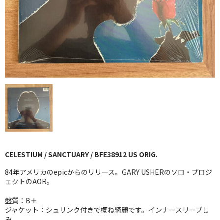
GG RECORD （当店のレーベル）
全商品
JAZZ-US
BLUE NOTE
JAZZ-EU
JAZZ-JP
JAZZ-VOCAL
CELESTIUM / SANCTUARY / BFE38912 US ORIG.
J-POP
84年アメリカのepicからのリリース。GARY USHERのソロ・プロジ
ROCK
ェクトのAOR。
盤質：B＋
FOLK,SSW
ジャケット：シュリンク付きで概ね綺麗です。インナースリーブし
み。