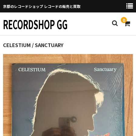
京都のレコードショップ レコードの販売と買取
RECORDSHOP GG
0
Home
CELESTIUM / SANCTUARY
マイページ
GGについて
買取について
取り置きなどについて
Categories
New Arrivals
新譜