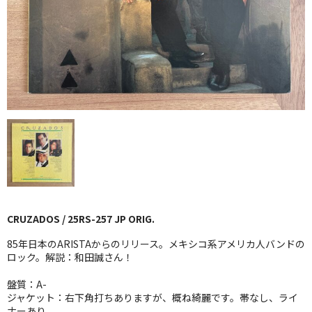
GG RECORD （当店のレーベル）
全商品
JAZZ-US
BLUE NOTE
JAZZ-EU
JAZZ-JP
JAZZ-VOCAL
CRUZADOS / 25RS-257 JP ORIG.
J-POP
85年日本のARISTAからのリリース。メキシコ系アメリカ人バンドの
ROCK
ロック。解説：和田誠さん！
盤質：A-
FOLK,SSW
ジャケット：右下角打ちありますが、概ね綺麗です。帯なし、ライ
ナーあり。