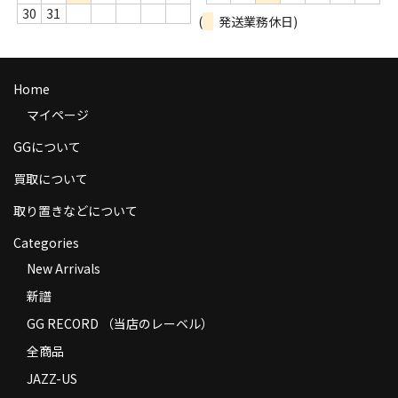
30
31
商品の発送
(
発送業務休日)
お支払い方法
Home
返品
マイページ
コンディション
GGについて
Privacy Policy
買取について
特定商取引法に基づく表示
取り置きなどについて
Contact
Categories
New Arrivals
新譜
GG RECORD （当店のレーベル）
全商品
JAZZ-US