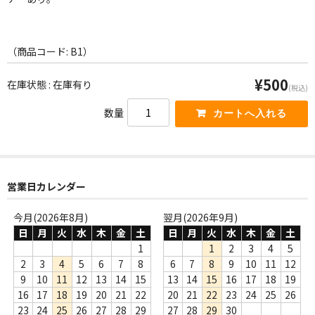
WORLD
その他
（商品コード: B1）
7INC
¥500
在庫状態 : 在庫有り
(税込)
レア盤（1万円以上）
数量
Webのみ no.1
Webのみ no.2
Webのみ no.3
営業日カレンダー
Webのみ no.4
今月(2026年8月)
翌月(2026年9月)
日
月
火
水
木
金
土
日
月
火
水
木
金
土
売り切れ
1
1
2
3
4
5
2
3
4
5
6
7
8
6
7
8
9
10
11
12
Help
9
10
11
12
13
14
15
13
14
15
16
17
18
19
16
17
18
19
20
21
22
20
21
22
23
24
25
26
送料
23
24
25
26
27
28
29
27
28
29
30