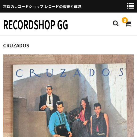
京都のレコードショップ レコードの販売と買取
RECORDSHOP GG
0
Home
CRUZADOS
マイページ
GGについて
買取について
取り置きなどについて
Categories
New Arrivals
新譜