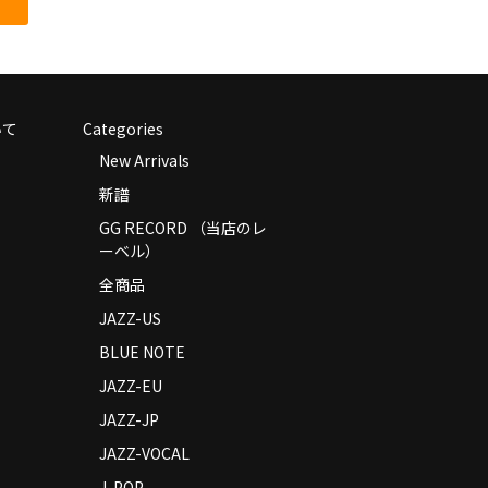
いて
Categories
New Arrivals
新譜
GG RECORD （当店のレ
ーベル）
全商品
JAZZ-US
BLUE NOTE
JAZZ-EU
JAZZ-JP
JAZZ-VOCAL
J-POP