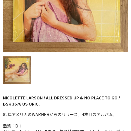
GG RECORD （当店のレーベル）
全商品
JAZZ-US
BLUE NOTE
JAZZ-EU
JAZZ-JP
JAZZ-VOCAL
J-POP
NICOLETTE LARSON / ALL DRESSED UP & NO PLACE TO GO /
BSK 3678 US ORIG.
ROCK
82年アメリカのWARNERからのリリース。4枚目のアルバム。
FOLK,SSW
盤質：B＋