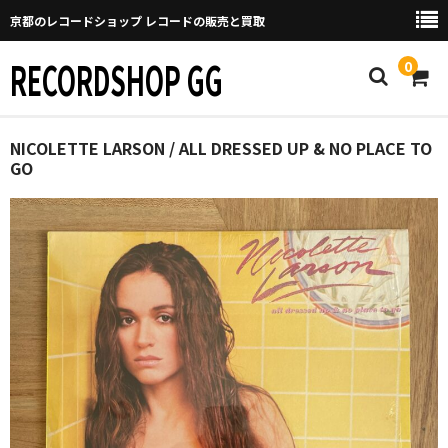
京都のレコードショップ レコードの販売と買取
RECORDSHOP GG
0
Home
NICOLETTE LARSON / ALL DRESSED UP & NO PLACE TO
GO
マイページ
GGについて
買取について
取り置きなどについて
Categories
New Arrivals
新譜