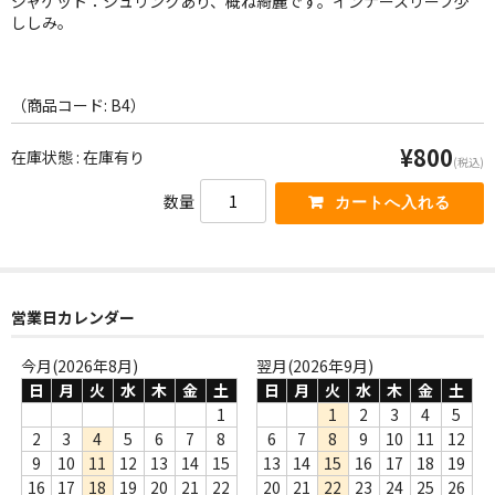
ジャケット：シュリンクあり、概ね綺麗です。インナースリーブ少
WORLD
ししみ。
その他
7INC
（商品コード: B4）
レア盤（1万円以上）
¥800
在庫状態 : 在庫有り
(税込)
Webのみ no.1
数量
Webのみ no.2
Webのみ no.3
営業日カレンダー
Webのみ no.4
今月(2026年8月)
翌月(2026年9月)
売り切れ
日
月
火
水
木
金
土
日
月
火
水
木
金
土
1
1
2
3
4
5
Help
2
3
4
5
6
7
8
6
7
8
9
10
11
12
9
10
11
12
13
14
15
13
14
15
16
17
18
19
送料
16
17
18
19
20
21
22
20
21
22
23
24
25
26