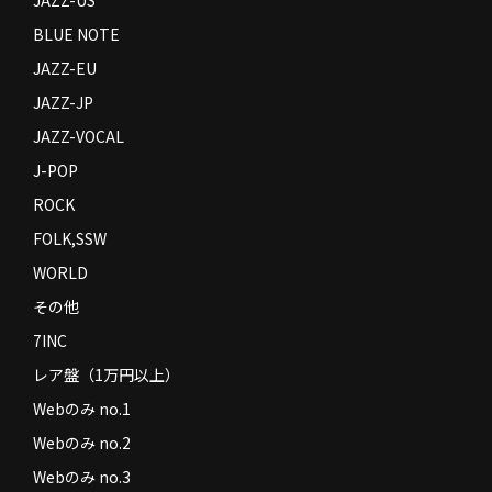
BLUE NOTE
JAZZ-EU
JAZZ-JP
JAZZ-VOCAL
J-POP
ROCK
FOLK,SSW
WORLD
その他
7INC
レア盤（1万円以上）
Webのみ no.1
Webのみ no.2
Webのみ no.3