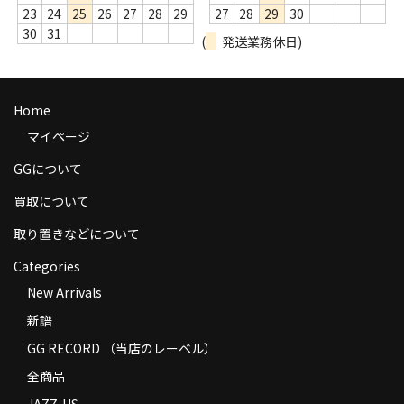
23
24
25
26
27
28
29
27
28
29
30
商品の発送
30
31
(
発送業務休日)
お支払い方法
返品
Home
コンディション
マイページ
GGについて
Privacy Policy
買取について
特定商取引法に基づく表示
取り置きなどについて
Contact
Categories
New Arrivals
新譜
GG RECORD （当店のレーベル）
全商品
JAZZ-US