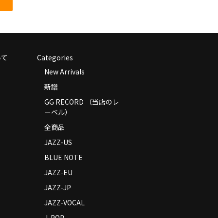
いて
Categories
New Arrivals
新譜
GG RECORD （当店のレ
ーベル）
全商品
JAZZ-US
BLUE NOTE
JAZZ-EU
JAZZ-JP
JAZZ-VOCAL
J-POP