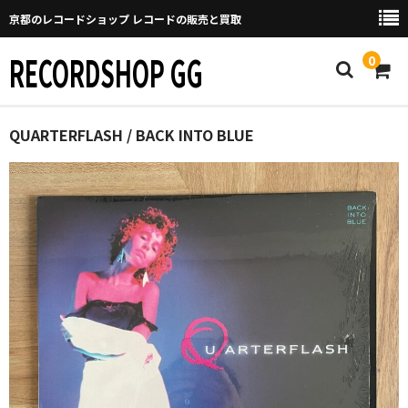
京都のレコードショップ レコードの販売と買取
RECORDSHOP GG
0
Home
QUARTERFLASH / BACK INTO BLUE
マイページ
GGについて
買取について
取り置きなどについて
Categories
New Arrivals
新譜