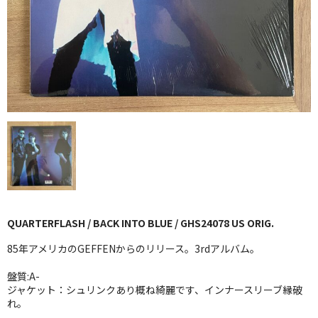
GG RECORD （当店のレーベル）
全商品
JAZZ-US
BLUE NOTE
JAZZ-EU
JAZZ-JP
JAZZ-VOCAL
QUARTERFLASH / BACK INTO BLUE / GHS24078 US ORIG.
J-POP
85年アメリカのGEFFENからのリリース。3rdアルバム。
ROCK
盤質:A-
ジャケット：シュリンクあり概ね綺麗です、インナースリーブ縁破
FOLK,SSW
れ。