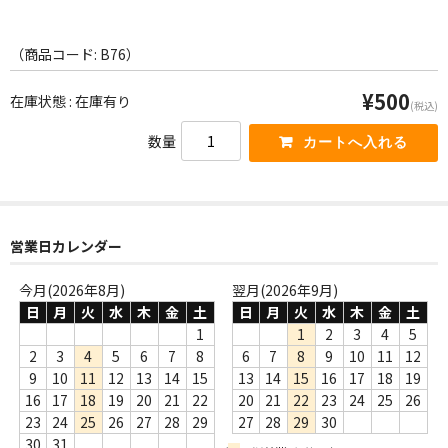
WORLD
その他
（商品コード: B76）
7INC
¥500
在庫状態 : 在庫有り
(税込)
レア盤（1万円以上）
数量
Webのみ no.1
Webのみ no.2
営業日カレンダー
Webのみ no.3
今月(2026年8月)
翌月(2026年9月)
Webのみ no.4
日
月
火
水
木
金
土
日
月
火
水
木
金
土
1
1
2
3
4
5
売り切れ
2
3
4
5
6
7
8
6
7
8
9
10
11
12
9
10
11
12
13
14
15
13
14
15
16
17
18
19
Help
16
17
18
19
20
21
22
20
21
22
23
24
25
26
23
24
25
26
27
28
29
27
28
29
30
送料
30
31