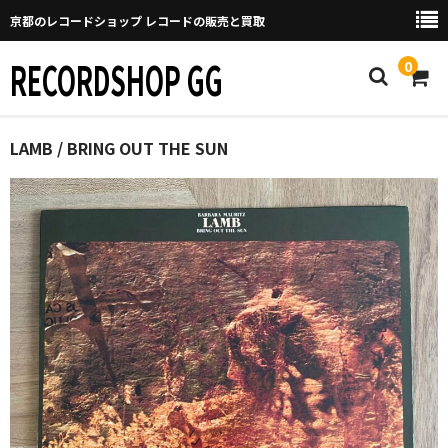
京都のレコードショップ レコードの販売と買取
RECORDSHOP GG
0
Home
LAMB / BRING OUT THE SUN
マイページ
GGについて
買取について
取り置きなどについて
Categories
New Arrivals
新譜