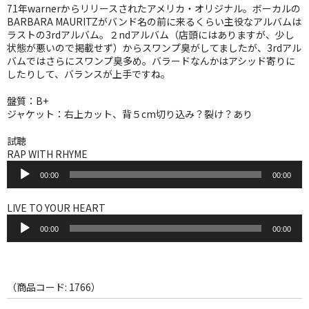
WORLD
71年warnerからリリースされたアメリカ・オリジナル。ボーカルの
BARBARA MAURITZがバンド名の前に来るくらい主役なアルバムは
その他
ラストの3rdアルバム。２ndアルバム（店頭にはありますが、少し
状態が悪いので掲載せず）からスワンプ臭がしてましたが、3rdアル
バムではさらにスワンプ臭多め。バラードなんかはアシッド寄りに
7INC
したりして、バランスが上手ですね。
レア盤（1万円以上）
盤質：B+
ジャケット：右上カット、背５cm切り込み？裂け？あり
Webのみ no.1
試聴
Webのみ no.2
RAP WITH RHYME
音
Webのみ no.3
00:00
00:00
声
プ
レ
Webのみ no.4
LIVE TO YOUR HEART
ー
音
ヤ
00:00
00:00
声
売り切れ
ー
プ
レ
Help
ー
ヤ
（商品コード: 1766）
送料
ー