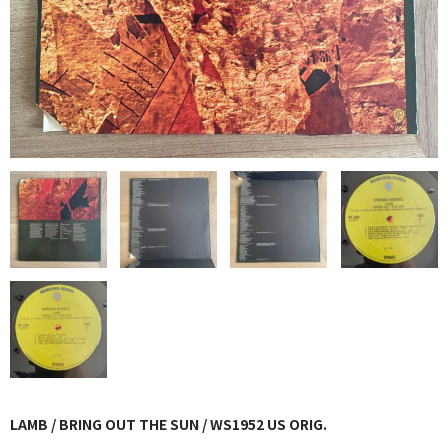
GG RECORD （当店のレーベル）
全商品
JAZZ-US
BLUE NOTE
JAZZ-EU
JAZZ-JP
JAZZ-VOCAL
J-POP
ROCK
FOLK,SSW
LAMB / BRING OUT THE SUN / WS1952 US ORIG.