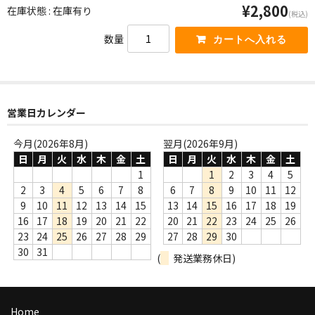
¥2,800
在庫状態 : 在庫有り
商品の発送
(税込)
数量
お支払い方法
返品
コンディション
営業日カレンダー
Privacy Policy
今月(2026年8月)
翌月(2026年9月)
日
月
火
水
木
金
土
日
月
火
水
木
金
土
特定商取引法に基づく表示
1
1
2
3
4
5
2
3
4
5
6
7
8
6
7
8
9
10
11
12
Contact
9
10
11
12
13
14
15
13
14
15
16
17
18
19
16
17
18
19
20
21
22
20
21
22
23
24
25
26
23
24
25
26
27
28
29
27
28
29
30
30
31
(
発送業務休日)
Home