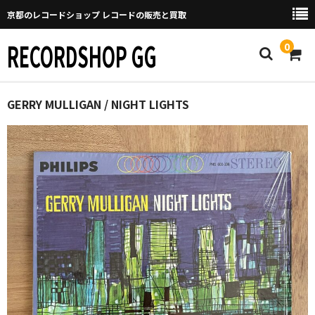
京都のレコードショップ レコードの販売と買取
RECORDSHOP GG
0
Home
GERRY MULLIGAN / NIGHT LIGHTS
マイページ
GGについて
買取について
取り置きなどについて
Categories
New Arrivals
新譜