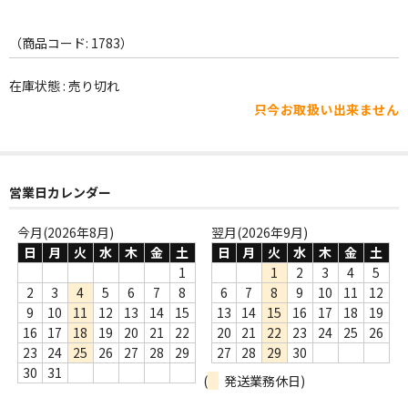
WORLD
その他
（商品コード: 1783）
7INC
在庫状態 : 売り切れ
只今お取扱い出来ません
レア盤（1万円以上）
Webのみ no.1
営業日カレンダー
Webのみ no.2
今月(2026年8月)
翌月(2026年9月)
Webのみ no.3
日
月
火
水
木
金
土
日
月
火
水
木
金
土
Webのみ no.4
1
1
2
3
4
5
2
3
4
5
6
7
8
6
7
8
9
10
11
12
売り切れ
9
10
11
12
13
14
15
13
14
15
16
17
18
19
16
17
18
19
20
21
22
20
21
22
23
24
25
26
Help
23
24
25
26
27
28
29
27
28
29
30
30
31
(
発送業務休日)
送料