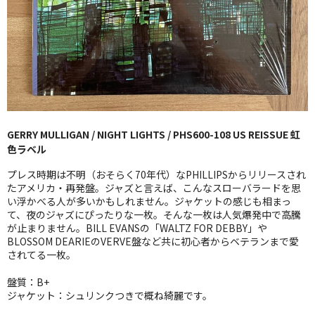
GG RECORD （当店のレーベル）
全商品
JAZZ-US
BLUE NOTE
GERRY MULLIGAN / NIGHT LIGHTS / PHS600-108 US REISSUE 虹
JAZZ-EU
色ラベル
JAZZ-JP
プレス時期は不明（おそらく70年代）なPHILLIPSからリリースされ
たアメリカ・再発盤。ジャズと言えば、こんなスローバラードを思
JAZZ-VOCAL
い浮かべる人が多いかもしれません。ジャケットの感じも相まっ
て、夜のジャズにぴったりな一枚。そんな一枚は人気爆発中で高騰
が止まりません。BILL EVANSの「WALTZ FOR DEBBY」や
J-POP
BLOSSOM DEARIEのVERVE盤など共に初心者からベテランまで愛
されてる一枚。
ROCK
盤質：B+
FOLK,SSW
ジャケット：シュリンクつきで概ね綺麗です。