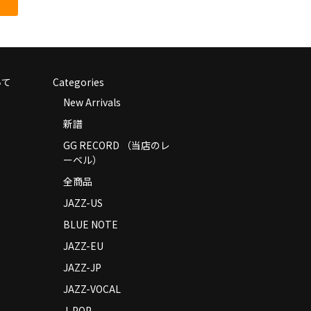
いて
Categories
New Arrivals
新譜
GG RECORD （当店のレ
ーベル）
全商品
JAZZ-US
BLUE NOTE
JAZZ-EU
JAZZ-JP
JAZZ-VOCAL
J-POP