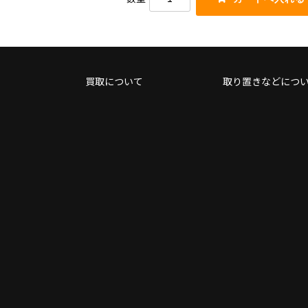
だ
使
さ
っ
い。
て
く
だ
さ
買取について
取り置きなどにつ
い。