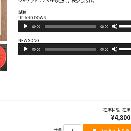
ジャケット：2.５cm天抜け。表少し汚れ。
試聴
UP AND DOWN
音
ボ
00:00
00:00
声
リ
プ
ュ
レ
ー
NEW SONG
ー
音
ム
ボ
ヤ
00:00
00:00
声
調
リ
ー
プ
節
ュ
レ
に
ー
ー
は
ム
ヤ
上
調
ー
下
節
矢
に
印
は
キ
上
ー
下
を
矢
在庫状態 : 在
使
印
¥4,800
っ
キ
て
ー
く
を
数量