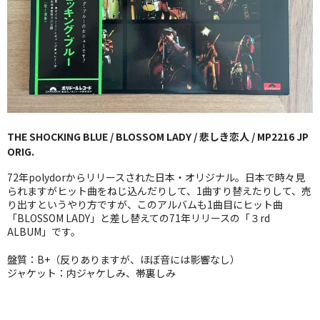
GG RECORD （当店のレーベル）
全商品
JAZZ-US
BLUE NOTE
THE SHOCKING BLUE / BLOSSOM LADY / 悲しき恋人 / MP2216 JP
JAZZ-EU
ORIG.
JAZZ-JP
72年polydorからリリースされた日本・オリジナル。日本で時々見
られますがヒット曲をねじ込んだりして、1曲すり替えたりして、売
JAZZ-VOCAL
り出すというやり方ですが、このアルバムも1曲目にヒット曲
「BLOSSOM LADY」と差し替えての71年リリースの「３rd
ALBUM」です。
J-POP
盤質：B+（反りありますが、ほぼ音には影響なし）
ROCK
ジャケット：内ジャケしみ、帯裏しみ
FOLK,SSW