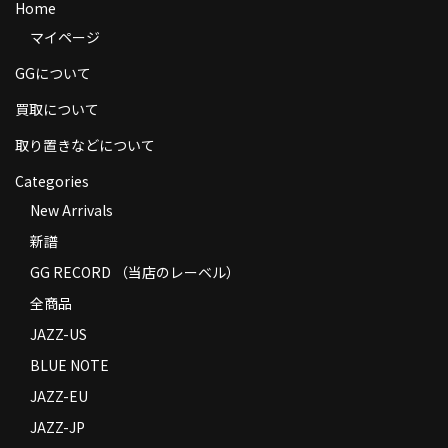
Home
商品の発送
マイページ
お支払い方法
GGについて
返品
買取について
取り置きなどについて
コンディション
Categories
Privacy Policy
New Arrivals
特定商取引法に基づく表示
新譜
Contact
GG RECORD （当店のレーベル）
全商品
JAZZ-US
BLUE NOTE
JAZZ-EU
JAZZ-JP