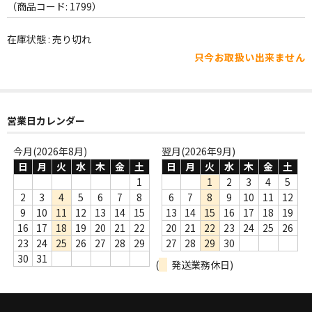
WORLD
（商品コード: 1799）
その他
在庫状態 : 売り切れ
只今お取扱い出来ません
7INC
レア盤（1万円以上）
Webのみ no.1
営業日カレンダー
Webのみ no.2
今月(2026年8月)
翌月(2026年9月)
日
月
火
水
木
金
土
日
月
火
水
木
金
土
Webのみ no.3
1
1
2
3
4
5
2
3
4
5
6
7
8
6
7
8
9
10
11
12
Webのみ no.4
9
10
11
12
13
14
15
13
14
15
16
17
18
19
16
17
18
19
20
21
22
20
21
22
23
24
25
26
売り切れ
23
24
25
26
27
28
29
27
28
29
30
30
31
(
発送業務休日)
Help
送料