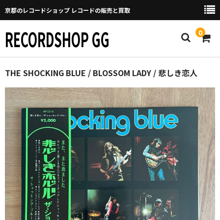
京都のレコードショップ レコードの販売と買取
RECORDSHOP GG
0
Home
THE SHOCKING BLUE / BLOSSOM LADY / 悲しき恋人
マイページ
GGについて
買取について
取り置きなどについて
Categories
New Arrivals
新譜