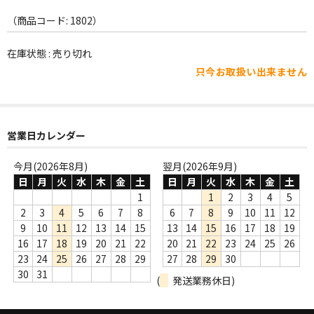
WORLD
（商品コード: 1802）
その他
在庫状態 : 売り切れ
7INC
只今お取扱い出来ません
レア盤（1万円以上）
Webのみ no.1
営業日カレンダー
Webのみ no.2
今月(2026年8月)
翌月(2026年9月)
Webのみ no.3
日
月
火
水
木
金
土
日
月
火
水
木
金
土
1
1
2
3
4
5
Webのみ no.4
2
3
4
5
6
7
8
6
7
8
9
10
11
12
9
10
11
12
13
14
15
13
14
15
16
17
18
19
売り切れ
16
17
18
19
20
21
22
20
21
22
23
24
25
26
23
24
25
26
27
28
29
27
28
29
30
Help
30
31
(
発送業務休日)
送料