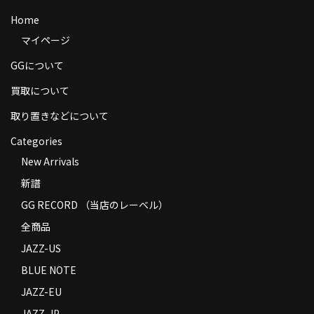
商品の発送
Home
マイページ
お支払い方法
GGについて
返品
買取について
コンディション
取り置きなどについて
Privacy Policy
Categories
特定商取引法に基づく表示
New Arrivals
新譜
Contact
GG RECORD （当店のレーベル）
全商品
JAZZ-US
BLUE NOTE
JAZZ-EU
JAZZ-JP