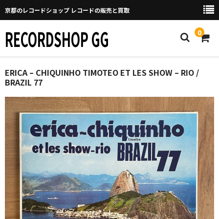
京都のレコードショップ レコードの販売と買取
RECORDSHOP GG
0
Home
ERICA – CHIQUINHO TIMOTEO ET LES SHOW – RIO /
BRAZIL 77
マイページ
GGについて
買取について
取り置きなどについて
Categories
New Arrivals
新譜