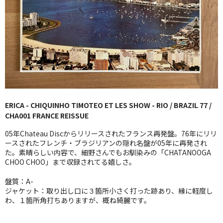
GG RECORD （当店のレーベル）
全商品
JAZZ-US
BLUE NOTE
JAZZ-EU
ERICA - CHIQUINHO TIMOTEO ET LES SHOW - RIO / BRAZIL 77 /
CHA001 FRANCE REISSUE
JAZZ-JP
05年Chateau Discからリリースされたフランス再発盤。76年にリリ
JAZZ-VOCAL
ースされたフレンチ・ブラジリアンの隠れ名盤が05年に再発され
た。素晴らしい内容で、細野さんでもお馴染みの「CHATANOOGA
CHOO CHOO」まで収録されてる嬉しさ。
J-POP
盤質：A-
ROCK
ジャケット：取り出し口に３箇所小さく打った跡あり、縁に軽度し
わ、１箇所角打ちありますが、概ね綺麗です。
FOLK,SSW