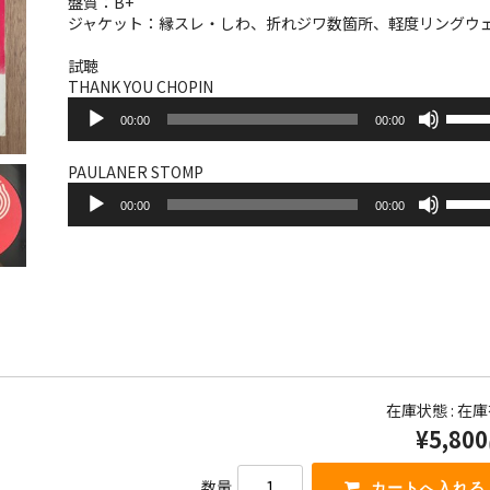
盤質：B+
ジャケット：縁スレ・しわ、折れジワ数箇所、軽度リングウ
試聴
THANK YOU CHOPIN
音
ボ
00:00
00:00
声
リ
プ
ュ
レ
ー
PAULANER STOMP
ー
音
ム
ボ
ヤ
00:00
00:00
声
調
リ
ー
プ
節
ュ
レ
に
ー
ー
は
ム
ヤ
上
調
ー
下
節
矢
に
印
は
キ
上
ー
下
在庫状態 : 在
を
矢
¥5,800
使
印
っ
キ
て
ー
数量