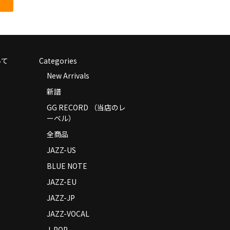
いて
Categories
New Arrivals
新譜
GG RECORD （当店のレ
ーベル）
全商品
JAZZ-US
BLUE NOTE
JAZZ-EU
JAZZ-JP
JAZZ-VOCAL
J-POP