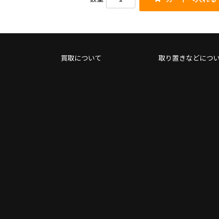
く
を
だ
使
さ
っ
い。
て
く
だ
買取について
取り置きなどにつ
さ
い。