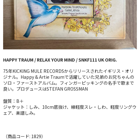
GG RECORD （当店のレーベル）
全商品
JAZZ-US
BLUE NOTE
HAPPY TRAUM / RELAX YOUR MIND / SNKF111 UK ORIG.
JAZZ-EU
75年KICKING MULE RECORDSからリリースされたイギリス・オリ
JAZZ-JP
ジナル。Happy & Artie Traumで活躍していた兄弟のお兄ちゃんの
ソロ・ファーストアルバム。フィンガーピッキングの名手で歌まで
良い。プロデュースはSTEFAN GROSSMAN
JAZZ-VOCAL
盤質：B＋
J-POP
ジャケット：しみ、10cm底抜け、縁軽度スレ・しわ、軽度リングウ
ェア、楽譜しみ。
ROCK
FOLK,SSW
（商品コード: 1829）