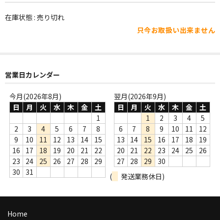
WORLD
在庫状態 : 売り切れ
その他
只今お取扱い出来ません
7INC
レア盤（1万円以上）
営業日カレンダー
Webのみ no.1
今月(2026年8月)
翌月(2026年9月)
Webのみ no.2
日
月
火
水
木
金
土
日
月
火
水
木
金
土
1
1
2
3
4
5
Webのみ no.3
2
3
4
5
6
7
8
6
7
8
9
10
11
12
9
10
11
12
13
14
15
13
14
15
16
17
18
19
Webのみ no.4
16
17
18
19
20
21
22
20
21
22
23
24
25
26
23
24
25
26
27
28
29
27
28
29
30
売り切れ
30
31
(
発送業務休日)
Help
送料
Home