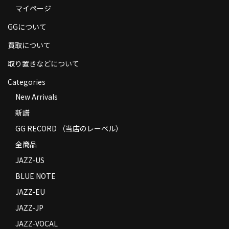
マイページ
商品の発送
GGについて
お支払い方法
買取について
返品
取り置きなどについて
コンディション
Categories
Privacy Policy
New Arrivals
新譜
特定商取引法に基づく表示
GG RECORD （当店のレーベル）
Contact
全商品
JAZZ-US
BLUE NOTE
JAZZ-EU
JAZZ-JP
JAZZ-VOCAL