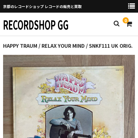
京都のレコードショップ レコードの販売と買取
RECORDSHOP GG
0
Home
HAPPY TRAUM / RELAX YOUR MIND / SNKF111 UK ORIG.
マイページ
GGについて
買取について
取り置きなどについて
Categories
New Arrivals
新譜