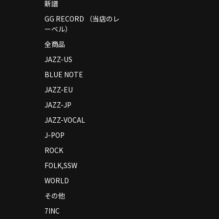
新譜
GG RECORD （当店のレ
ーベル）
全商品
JAZZ-US
BLUE NOTE
JAZZ-EU
JAZZ-JP
JAZZ-VOCAL
J-POP
ROCK
FOLK,SSW
WORLD
その他
7INC