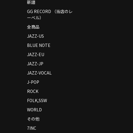
新譜
GG RECORD （当店のレ
ーベル）
全商品
JAZZ-US
BLUE NOTE
JAZZ-EU
JAZZ-JP
JAZZ-VOCAL
J-POP
ROCK
FOLK,SSW
WORLD
その他
7INC