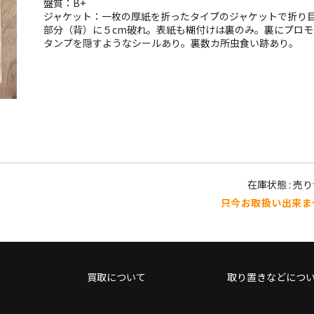
盤質：B+
ジャケット：一枚の厚紙を折ったタイプのジャケットで折り
部分（背）に５cm破れ。表紙も糊付けは裏のみ。裏にプロモ
タンプを隠すようなシールあり。裏数カ所虫食い跡あり。
在庫状態 : 売
只今お取扱い出来ま
買取について
取り置きなどにつ