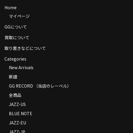
商品の発送
Home
マイページ
お支払い方法
GGについて
返品
買取について
コンディション
取り置きなどについて
Privacy Policy
Categories
New Arrivals
特定商取引法に基づく表示
新譜
Contact
GG RECORD （当店のレーベル）
全商品
JAZZ-US
BLUE NOTE
JAZZ-EU
JAZZ-JP