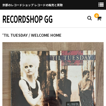
京都のレコードショップ レコードの販売と買取
RECORDSHOP GG
0
Home
‘TIL TUESDAY / WELCOME HOME
マイページ
GGについて
買取について
取り置きなどについて
Categories
New Arrivals
新譜