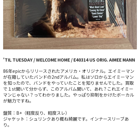
GG RECORD （当店のレーベル）
全商品
JAZZ-US
BLUE NOTE
'TIL TUESDAY / WELCOME HOME / E40314 US ORIG. AIMEE MANN
JAZZ-EU
86年epicからリリースされたアメリカ・オリジナル。エイミーマン
JAZZ-JP
が在籍していたバンドの2ndアルバム。私はソロからエイミーマン
を知ったので、バンドをやっていたことを知りませんでした。買取
で１st聞いて分からず、このアルバム聞いて、あれ？これエイミー
JAZZ-VOCAL
マンじゃない？ってわかりました。やっぱり抑制をかけたボーカル
が魅力ですね。
J-POP
盤質：B+（軽度反り、軽度スレ）
ROCK
ジャケット：シュリンクあり概ね綺麗です。インナースリーブあ
り。
FOLK,SSW