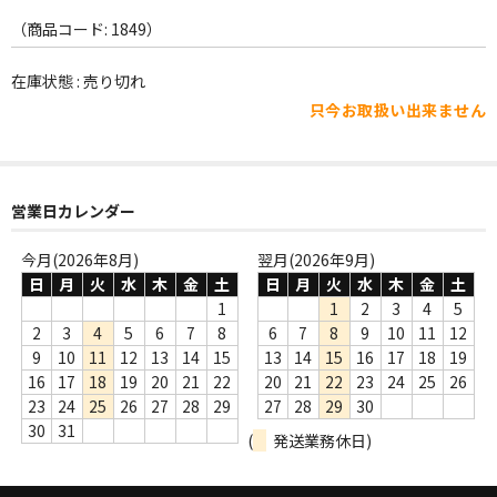
WORLD
（商品コード: 1849）
その他
在庫状態 : 売り切れ
7INC
只今お取扱い出来ません
レア盤（1万円以上）
Webのみ no.1
営業日カレンダー
Webのみ no.2
今月(2026年8月)
翌月(2026年9月)
日
月
火
水
木
金
土
日
月
火
水
木
金
土
Webのみ no.3
1
1
2
3
4
5
Webのみ no.4
2
3
4
5
6
7
8
6
7
8
9
10
11
12
9
10
11
12
13
14
15
13
14
15
16
17
18
19
売り切れ
16
17
18
19
20
21
22
20
21
22
23
24
25
26
23
24
25
26
27
28
29
27
28
29
30
Help
30
31
(
発送業務休日)
送料