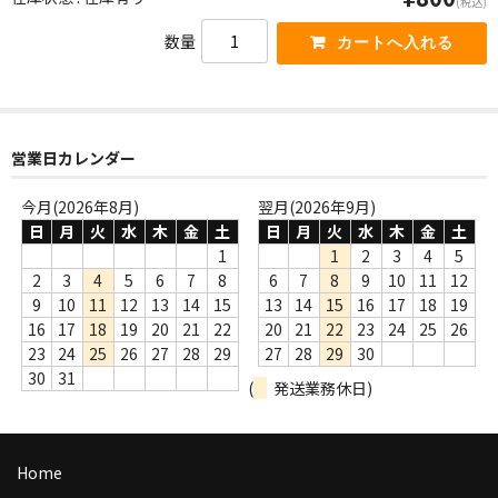
(税込)
WORLD
数量
その他
7INC
レア盤（1万円以上）
営業日カレンダー
Webのみ no.1
今月(2026年8月)
翌月(2026年9月)
日
月
火
水
木
金
土
日
月
火
水
木
金
土
Webのみ no.2
1
1
2
3
4
5
2
3
4
5
6
7
8
6
7
8
9
10
11
12
Webのみ no.3
9
10
11
12
13
14
15
13
14
15
16
17
18
19
16
17
18
19
20
21
22
20
21
22
23
24
25
26
Webのみ no.4
23
24
25
26
27
28
29
27
28
29
30
30
31
売り切れ
(
発送業務休日)
Help
Home
送料