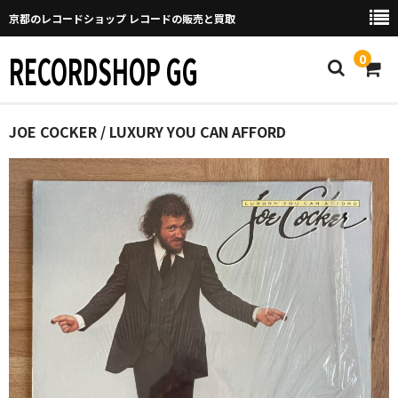
京都のレコードショップ レコードの販売と買取
RECORDSHOP GG
0
Home
JOE COCKER / LUXURY YOU CAN AFFORD
マイページ
GGについて
買取について
取り置きなどについて
Categories
New Arrivals
新譜