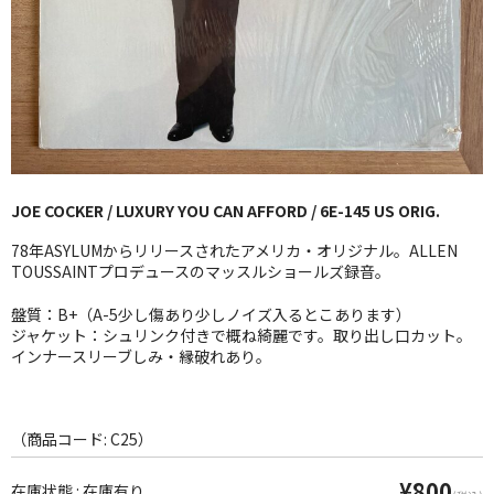
GG RECORD （当店のレーベル）
全商品
JAZZ-US
BLUE NOTE
JOE COCKER / LUXURY YOU CAN AFFORD / 6E-145 US ORIG.
JAZZ-EU
78年ASYLUMからリリースされたアメリカ・オリジナル。ALLEN
JAZZ-JP
TOUSSAINTプロデュースのマッスルショールズ録音。
JAZZ-VOCAL
盤質：B+（A-5少し傷あり少しノイズ入るとこあります）
ジャケット：シュリンク付きで概ね綺麗です。取り出し口カット。
インナースリーブしみ・縁破れあり。
J-POP
ROCK
（商品コード: C25）
FOLK,SSW
¥800
在庫状態 : 在庫有り