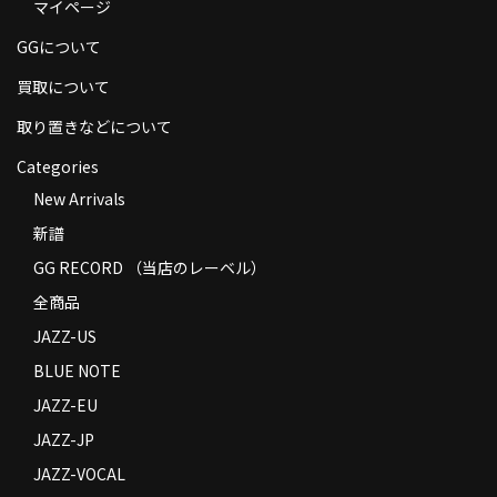
マイページ
商品の発送
GGについて
お支払い方法
買取について
返品
取り置きなどについて
コンディション
Categories
New Arrivals
Privacy Policy
新譜
特定商取引法に基づく表示
GG RECORD （当店のレーベル）
Contact
全商品
JAZZ-US
BLUE NOTE
JAZZ-EU
JAZZ-JP
JAZZ-VOCAL