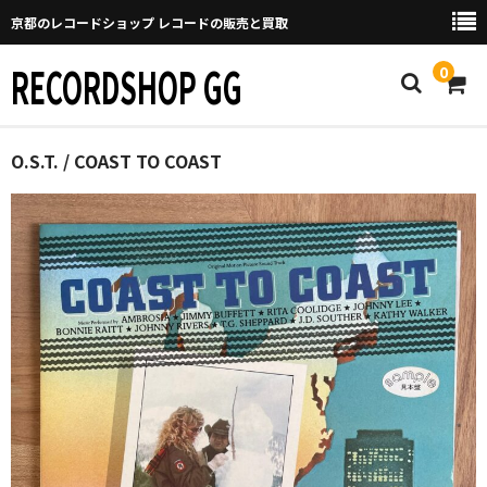
京都のレコードショップ レコードの販売と買取
RECORDSHOP GG
0
Home
O.S.T. / COAST TO COAST
マイページ
GGについて
買取について
取り置きなどについて
Categories
New Arrivals
新譜