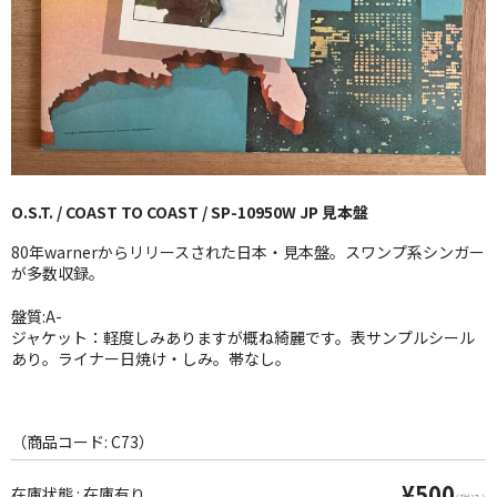
GG RECORD （当店のレーベル）
全商品
JAZZ-US
BLUE NOTE
O.S.T. / COAST TO COAST / SP-10950W JP 見本盤
JAZZ-EU
80年warnerからリリースされた日本・見本盤。スワンプ系シンガー
JAZZ-JP
が多数収録。
JAZZ-VOCAL
盤質:A-
ジャケット：軽度しみありますが概ね綺麗です。表サンプルシール
あり。ライナー日焼け・しみ。帯なし。
J-POP
ROCK
（商品コード: C73）
FOLK,SSW
¥500
在庫状態 : 在庫有り