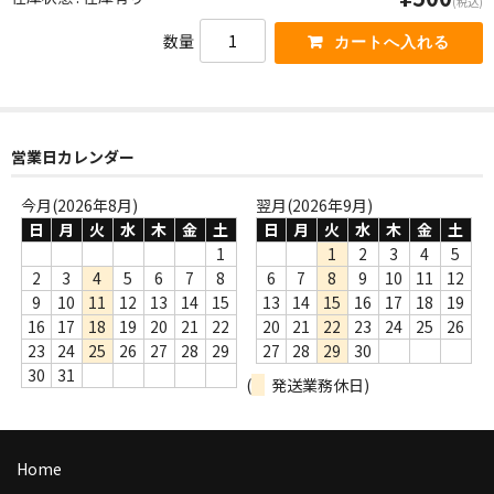
(税込)
WORLD
数量
その他
7INC
レア盤（1万円以上）
営業日カレンダー
Webのみ no.1
今月(2026年8月)
翌月(2026年9月)
日
月
火
水
木
金
土
日
月
火
水
木
金
土
Webのみ no.2
1
1
2
3
4
5
2
3
4
5
6
7
8
6
7
8
9
10
11
12
Webのみ no.3
9
10
11
12
13
14
15
13
14
15
16
17
18
19
16
17
18
19
20
21
22
20
21
22
23
24
25
26
Webのみ no.4
23
24
25
26
27
28
29
27
28
29
30
30
31
売り切れ
(
発送業務休日)
Help
Home
送料