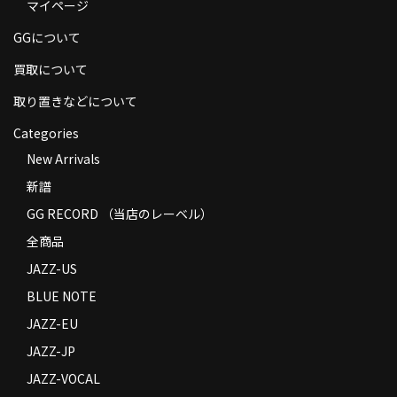
マイページ
商品の発送
GGについて
お支払い方法
買取について
返品
取り置きなどについて
コンディション
Categories
New Arrivals
Privacy Policy
新譜
特定商取引法に基づく表示
GG RECORD （当店のレーベル）
Contact
全商品
JAZZ-US
BLUE NOTE
JAZZ-EU
JAZZ-JP
JAZZ-VOCAL