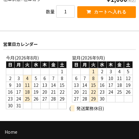
(税込)
WORLD
数量
その他
7INC
レア盤（1万円以上）
営業日カレンダー
Webのみ no.1
今月(2026年8月)
翌月(2026年9月)
日
月
火
水
木
金
土
日
月
火
水
木
金
土
Webのみ no.2
1
1
2
3
4
5
2
3
4
5
6
7
8
6
7
8
9
10
11
12
Webのみ no.3
9
10
11
12
13
14
15
13
14
15
16
17
18
19
16
17
18
19
20
21
22
20
21
22
23
24
25
26
Webのみ no.4
23
24
25
26
27
28
29
27
28
29
30
30
31
売り切れ
(
発送業務休日)
Help
Home
送料