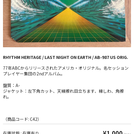
GG RECORD （当店のレーベル）
全商品
JAZZ-US
BLUE NOTE
RHYTHM HERITAGE / LAST NIGHT ON EARTH / AB-987 US ORIG.
JAZZ-EU
77年ABCからリリースされたアメリカ・オリジナル。名セッション
JAZZ-JP
プレイヤー集団の2ndアルバム。
JAZZ-VOCAL
盤質：A-
ジャケット：左下角カット、天縁擦れ目立ちます、縁しわ、角擦
れ。
J-POP
ROCK
（商品コード: C42）
FOLK,SSW
¥1,000
在庫状態 : 在庫有り