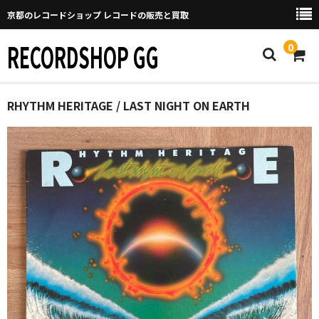
京都のレコードショップ レコードの販売と買取
RECORDSHOP GG
0
Home
RHYTHM HERITAGE / LAST NIGHT ON EARTH
マイページ
GGについて
買取について
取り置きなどについて
Categories
New Arrivals
新譜