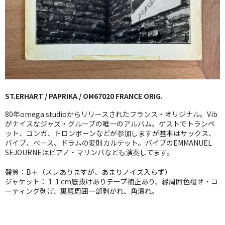
GG RECORD （当店のレーベル）
全商品
JAZZ-US
BLUE NOTE
ST.ERHART / PAPRIKA / OM67020 FRANCE ORIG.
JAZZ-EU
80年omega studioからリリースされたフランス・オリジナル。Vib
JAZZ-JP
がナイスなジャズ・グループの唯一のアルバム。ゲストでトランペ
ット、コンガ、トロンボーンなどが参加しますが基本はサックス、
バイブ、ベース、ドラムの変則カルテット。バイブのEMMANUEL
JAZZ-VOCAL
SEJOURNEはピアノ・マリンバなども演奏してます。
J-POP
盤質：B＋（スレありますが、あまりノイズ入らず）
ジャケット：１１cm底抜けありテープ補正あり、縁周囲色褪せ・コ
ROCK
ーティング剥げ、裏底周囲一部剥がれ、角潰れ。
FOLK,SSW