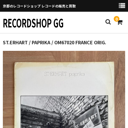
京都のレコードショップ レコードの販売と買取
RECORDSHOP GG
0
Home
ST.ERHART / PAPRIKA / OM67020 FRANCE ORIG.
マイページ
GGについて
買取について
取り置きなどについて
Categories
New Arrivals
新譜