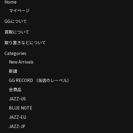
Home
商品の発送
マイページ
お支払い方法
GGについて
返品
買取について
取り置きなどについて
コンディション
Categories
Privacy Policy
New Arrivals
特定商取引法に基づく表示
新譜
GG RECORD （当店のレーベル）
Contact
全商品
JAZZ-US
BLUE NOTE
JAZZ-EU
JAZZ-JP