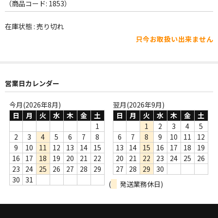
WORLD
（商品コード: 1853）
その他
在庫状態 : 売り切れ
只今お取扱い出来ません
7INC
レア盤（1万円以上）
営業日カレンダー
Webのみ no.1
Webのみ no.2
今月(2026年8月)
翌月(2026年9月)
日
月
火
水
木
金
土
日
月
火
水
木
金
土
Webのみ no.3
1
1
2
3
4
5
2
3
4
5
6
7
8
6
7
8
9
10
11
12
Webのみ no.4
9
10
11
12
13
14
15
13
14
15
16
17
18
19
16
17
18
19
20
21
22
20
21
22
23
24
25
26
売り切れ
23
24
25
26
27
28
29
27
28
29
30
30
31
(
発送業務休日)
Help
送料