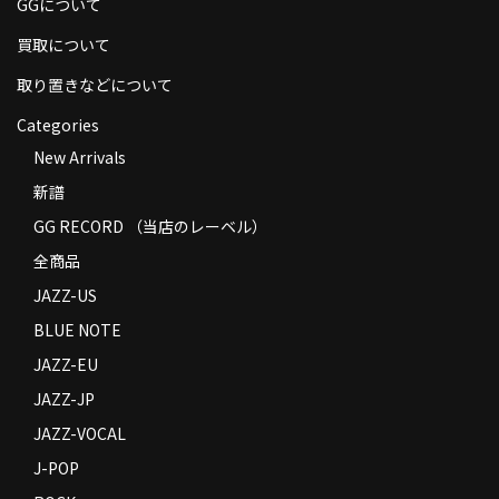
GGについて
商品の発送
買取について
お支払い方法
取り置きなどについて
返品
Categories
New Arrivals
コンディション
新譜
Privacy Policy
GG RECORD （当店のレーベル）
特定商取引法に基づく表示
全商品
JAZZ-US
Contact
BLUE NOTE
JAZZ-EU
JAZZ-JP
JAZZ-VOCAL
J-POP