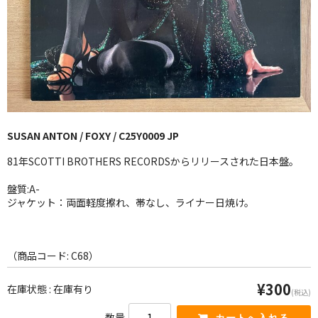
GG RECORD （当店のレーベル）
全商品
JAZZ-US
BLUE NOTE
SUSAN ANTON / FOXY / C25Y0009 JP
JAZZ-EU
81年SCOTTI BROTHERS RECORDSからリリースされた日本盤。
JAZZ-JP
盤質:A-
JAZZ-VOCAL
ジャケット：両面軽度擦れ、帯なし、ライナー日焼け。
J-POP
（商品コード: C68）
ROCK
¥300
在庫状態 : 在庫有り
FOLK,SSW
(税込)
数量