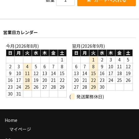
WORLD
その他
7INC
営業日カレンダー
レア盤（1万円以上）
今月(2026年8月)
翌月(2026年9月)
日
月
火
水
木
金
土
日
月
火
水
木
金
土
Webのみ no.1
1
1
2
3
4
5
2
3
4
5
6
7
8
6
7
8
9
10
11
12
Webのみ no.2
9
10
11
12
13
14
15
13
14
15
16
17
18
19
Webのみ no.3
16
17
18
19
20
21
22
20
21
22
23
24
25
26
23
24
25
26
27
28
29
27
28
29
30
Webのみ no.4
30
31
(
発送業務休日)
売り切れ
Help
Home
マイページ
送料