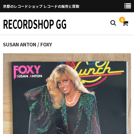
京都のレコードショップ レコードの販売と買取
RECORDSHOP GG
0
Home
SUSAN ANTON / FOXY
マイページ
GGについて
買取について
取り置きなどについて
Categories
New Arrivals
新譜