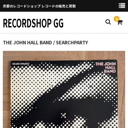
京都のレコードショップ レコードの販売と買取
RECORDSHOP GG
0
Home
THE JOHN HALL BAND / SEARCHPARTY
マイページ
GGについて
買取について
取り置きなどについて
Categories
New Arrivals
新譜