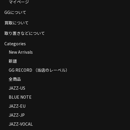
マイページ
商品の発送
GGについて
お支払い方法
買取について
返品
取り置きなどについて
コンディション
Categories
New Arrivals
Privacy Policy
新譜
特定商取引法に基づく表示
GG RECORD （当店のレーベル）
Contact
全商品
JAZZ-US
BLUE NOTE
JAZZ-EU
JAZZ-JP
JAZZ-VOCAL