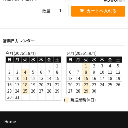
(税込)
WORLD
数量
その他
7INC
レア盤（1万円以上）
営業日カレンダー
Webのみ no.1
今月(2026年8月)
翌月(2026年9月)
日
月
火
水
木
金
土
日
月
火
水
木
金
土
Webのみ no.2
1
1
2
3
4
5
2
3
4
5
6
7
8
6
7
8
9
10
11
12
Webのみ no.3
9
10
11
12
13
14
15
13
14
15
16
17
18
19
16
17
18
19
20
21
22
20
21
22
23
24
25
26
Webのみ no.4
23
24
25
26
27
28
29
27
28
29
30
30
31
売り切れ
(
発送業務休日)
Help
Home
送料