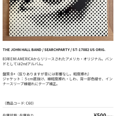
GG RECORD （当店のレーベル）
全商品
JAZZ-US
BLUE NOTE
THE JOHN HALL BAND / SEARCHPARTY / ST-17082 US ORIG.
JAZZ-EU
83年EMI AMERICAからリリースされたアメリカ・オリジナル。バン
JAZZ-JP
ドとしては2ndアルバム。
JAZZ-VOCAL
盤質:B+（反りありますが音には影響なし。軽度擦れ）
ジャケット：５cm底抜け、縁軽度擦れ・しわ、背一部色褪せ、イン
ナースリーブ縁破れにテープ補正。
J-POP
ROCK
（商品コード: C60）
FOLK,SSW
¥500
在庫状態 : 在庫有り