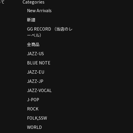
いて
Categories
New Arrivals
新譜
GG RECORD （当店のレ
ーベル）
全商品
JAZZ-US
BLUE NOTE
JAZZ-EU
JAZZ-JP
JAZZ-VOCAL
J-POP
ROCK
FOLK,SSW
WORLD