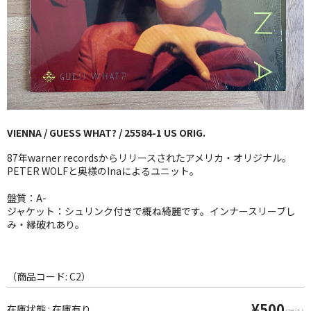
GG RECORD （当店のレーベル）
全商品
JAZZ-US
BLUE NOTE
VIENNA / GUESS WHAT? / 25584-1 US ORIG.
JAZZ-EU
87年warner recordsからリリースされたアメリカ・オリジナル。
JAZZ-JP
PETER WOLFと奥様のInaによるユニット。
JAZZ-VOCAL
盤質：A-
ジャケット：シュリンク付きで概ね綺麗です。インナースリーブし
み・縁破れあり。
J-POP
ROCK
（商品コード: C2）
FOLK,SSW
¥500
在庫状態 : 在庫有り