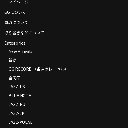
マイページ
商品の発送
GGについて
お支払い方法
買取について
返品
取り置きなどについて
コンディション
Categories
New Arrivals
Privacy Policy
新譜
特定商取引法に基づく表示
GG RECORD （当店のレーベル）
Contact
全商品
JAZZ-US
BLUE NOTE
JAZZ-EU
JAZZ-JP
JAZZ-VOCAL