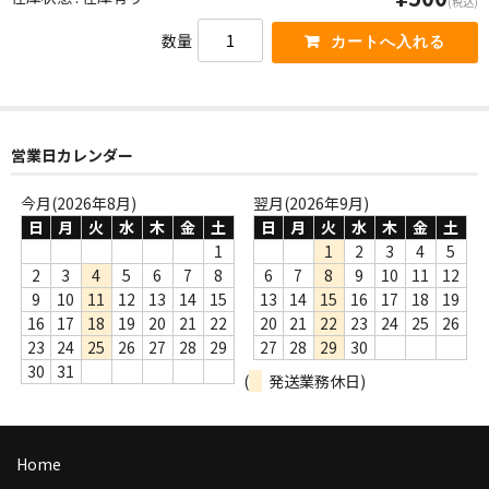
(税込)
WORLD
数量
その他
7INC
レア盤（1万円以上）
営業日カレンダー
Webのみ no.1
今月(2026年8月)
翌月(2026年9月)
日
月
火
水
木
金
土
日
月
火
水
木
金
土
Webのみ no.2
1
1
2
3
4
5
2
3
4
5
6
7
8
6
7
8
9
10
11
12
Webのみ no.3
9
10
11
12
13
14
15
13
14
15
16
17
18
19
16
17
18
19
20
21
22
20
21
22
23
24
25
26
Webのみ no.4
23
24
25
26
27
28
29
27
28
29
30
30
31
売り切れ
(
発送業務休日)
Help
Home
送料