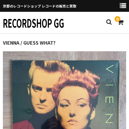
京都のレコードショップ レコードの販売と買取
RECORDSHOP GG
0
Home
VIENNA / GUESS WHAT?
マイページ
GGについて
買取について
取り置きなどについて
Categories
New Arrivals
新譜