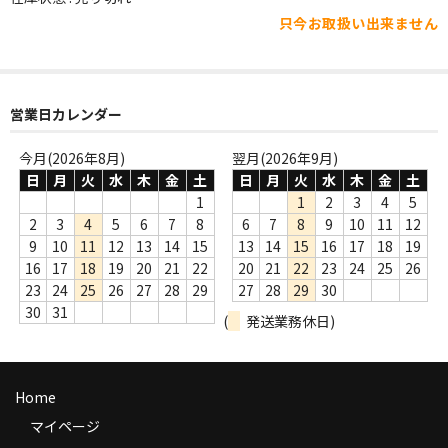
WORLD
只今お取扱い出来ません
その他
7INC
営業日カレンダー
レア盤（1万円以上）
今月(2026年8月)
翌月(2026年9月)
Webのみ no.1
日
月
火
水
木
金
土
日
月
火
水
木
金
土
1
1
2
3
4
5
Webのみ no.2
2
3
4
5
6
7
8
6
7
8
9
10
11
12
9
10
11
12
13
14
15
13
14
15
16
17
18
19
Webのみ no.3
16
17
18
19
20
21
22
20
21
22
23
24
25
26
23
24
25
26
27
28
29
27
28
29
30
Webのみ no.4
30
31
(
発送業務休日)
売り切れ
Help
Home
送料
マイページ