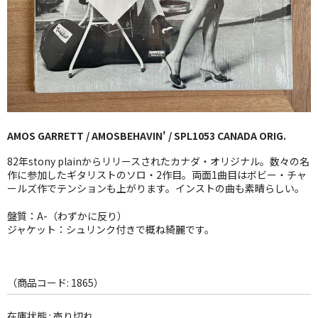
GG RECORD （当店のレーベル）
全商品
JAZZ-US
BLUE NOTE
AMOS GARRETT / AMOSBEHAVIN' / SPL1053 CANADA ORIG.
JAZZ-EU
82年stony plainからリリースされたカナダ・オリジナル。数々の名
JAZZ-JP
作に参加したギタリストのソロ・2作目。両面1曲目はボビー・チャ
ールズ作でテンションも上がります。インストの曲も素晴らしい。
JAZZ-VOCAL
盤質：A-（わずかに反り）
ジャケット：シュリンク付きで概ね綺麗です。
J-POP
ROCK
（商品コード: 1865）
FOLK,SSW
在庫状態 : 売り切れ