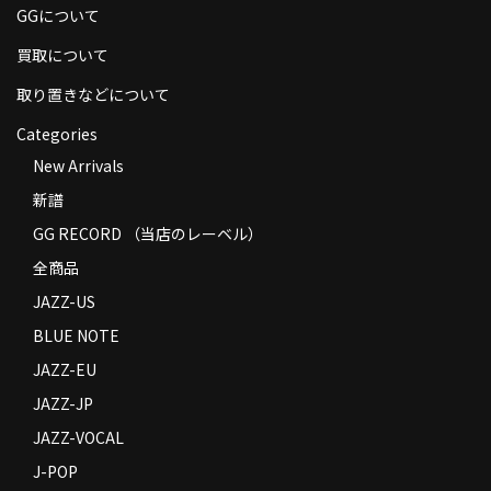
GGについて
商品の発送
買取について
お支払い方法
取り置きなどについて
返品
Categories
コンディション
New Arrivals
新譜
Privacy Policy
GG RECORD （当店のレーベル）
特定商取引法に基づく表示
全商品
Contact
JAZZ-US
BLUE NOTE
JAZZ-EU
JAZZ-JP
JAZZ-VOCAL
J-POP