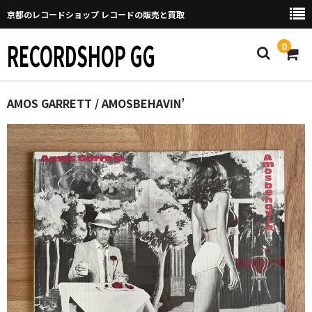
京都のレコードショップ レコードの販売と買取
RECORDSHOP GG
0
Home
AMOS GARRETT / AMOSBEHAVIN’
マイページ
GGについて
買取について
取り置きなどについて
Categories
New Arrivals
新譜